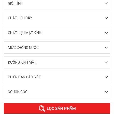
GIỚI TÍNH
CHẤT LIỆU DÂY
CHẤT LIỆU MẶT KÍNH
MỨC CHỐNG NƯỚC
ĐƯỜNG KÍNH MẶT
PHIÊN BẢN ĐẶC BIỆT
NGUỒN GỐC
LỌC SẢN PHẨM