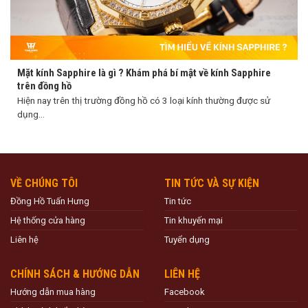
Mặt kính Sapphire là gì ? Khám phá bí mật về kính Sapphire
trên đồng hồ
Hiện nay trên thị trường đồng hồ có 3 loại kính thường được sử
dụng...
VỀ CHÚNG TÔI
TIN TỨC VÀ SỰ KIỆN
Đồng Hồ Tuấn Hưng
Tin tức
Hệ thống cửa hàng
Tin khuyến mại
Liên hệ
Tuyển dụng
CHÍNH SÁCH & HƯỚNG DẪN
LIÊN HỆ
Hướng dẫn mua hàng
Facebook