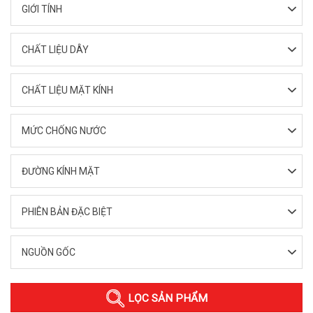
GIỚI TÍNH
CHẤT LIỆU DÂY
CHẤT LIỆU MẶT KÍNH
MỨC CHỐNG NƯỚC
ĐƯỜNG KÍNH MẶT
PHIÊN BẢN ĐẶC BIỆT
NGUỒN GỐC
LỌC SẢN PHẨM