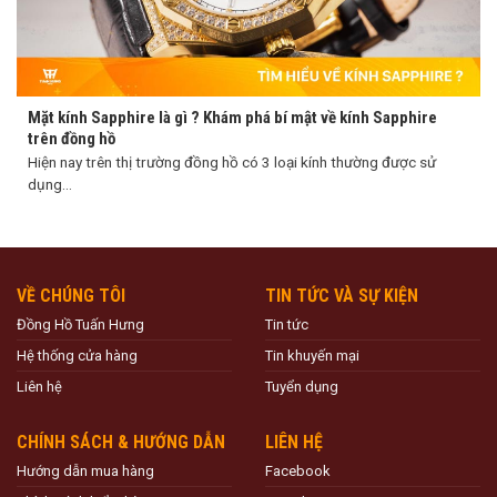
Mặt kính Sapphire là gì ? Khám phá bí mật về kính Sapphire
trên đồng hồ
Hiện nay trên thị trường đồng hồ có 3 loại kính thường được sử
dụng...
VỀ CHÚNG TÔI
TIN TỨC VÀ SỰ KIỆN
Đồng Hồ Tuấn Hưng
Tin tức
Hệ thống cửa hàng
Tin khuyến mại
Liên hệ
Tuyển dụng
CHÍNH SÁCH & HƯỚNG DẪN
LIÊN HỆ
Hướng dẫn mua hàng
Facebook