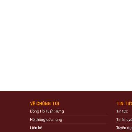
VỀ CHÚNG TÔI
TIN TỨ
Đồng Hồ Tuấn Hưng
Tin tức
Hệ thống cửa hàng
Tin khuy
Liên hệ
Tuyển dụ