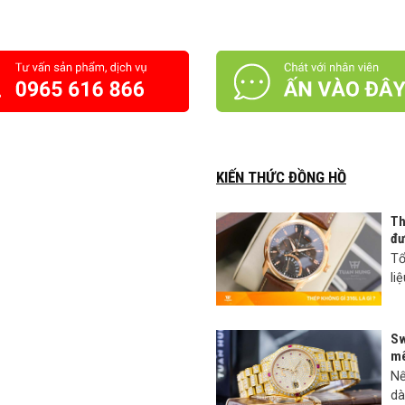
KIẾN THỨC ĐỒNG HỒ
Th
đư
Tổ
li
Sw
mê
Nế
dà