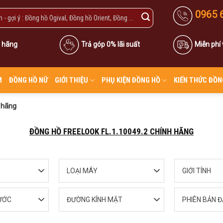
0965 
 hãng
Trả góp 0% lãi suất
Miễn phí
M
ĐỒNG HỒ NỮ
GIỚI THIỆU
PHỤ KIỆN ĐỒNG HỒ
KIẾN THỨC ĐỒN
 hãng
ĐỒNG HỒ FREELOOK FL.1.10049.2 CHÍNH HÃNG
LOẠI MÁY
GIỚI TÍNH
ƯỚC
ĐƯỜNG KÍNH MẶT
PHIÊN BẢN Đ