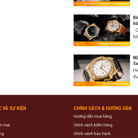
Đồ
hữ
Có
hế
Mặ
Sa
Hi
đư
C VÀ SỰ KIỆN
CHÍNH SÁCH & HƯỚNG DẪN
Hướng dẫn mua hàng
ến mại
Chính sách kiểm hàng
ng
Chính sách bảo hành