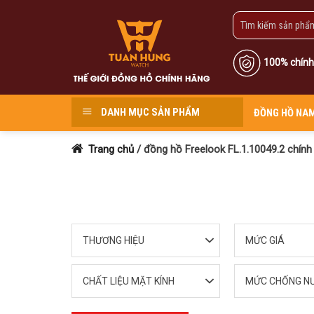
Skip
to
content
100% chính
DANH MỤC SẢN PHẨM
ĐỒNG HỒ NA
Trang chủ
/
đồng hồ Freelook FL.1.10049.2 chính
THƯƠNG HIỆU
MỨC GIÁ
CHẤT LIỆU MẶT KÍNH
MỨC CHỐNG N