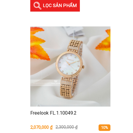
LỌC SẢN PHẨM
Freelook FL.1.10049.2
2,070,000
₫
2,300,000
₫
10%