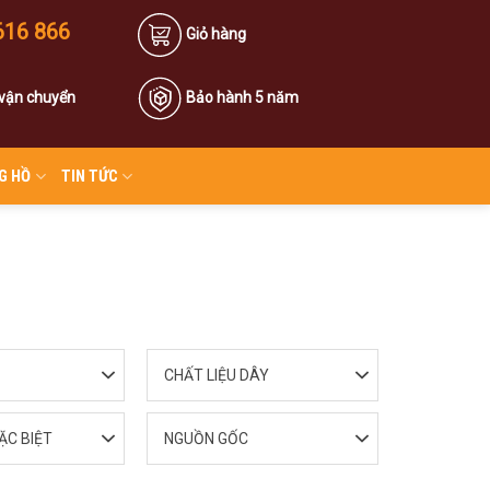
616 866
Giỏ hàng
 vận chuyển
Bảo hành 5 năm
G HỒ
TIN TỨC
CHẤT LIỆU DÂY
ẶC BIỆT
NGUỒN GỐC