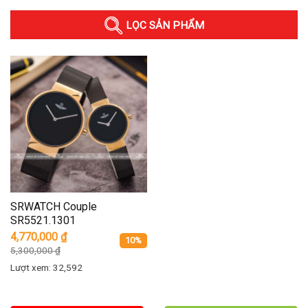
LỌC SẢN PHẨM
SRWATCH Couple
SR5521.1301
4,770,000
₫
10%
5,300,000
₫
Lượt xem: 32,592