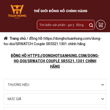
Skip
to
content
Trang chủ
/
đồng hồ https://donghotuanhung.com/dong-
ho-doi/SRWATCH Couple SR5521.1301 chính hãng
ĐỒNG HỒ HTTPS://DONGHOTUANHUNG.COM/DONG-
HO-DOI/SRWATCH COUPLE SR5521.1301 CHÍNH
HÃNG
THƯƠNG HIỆU
MỨC GIÁ