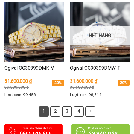
HẾT HÀNG
Ogival OG30399DMK-V
Ogival OG30399DMW-T
31,600,000
₫
31,600,000
₫
20%
20%
39,500,000
₫
39,500,000
₫
Lượt xem: 99,458
Lượt xem: 98,514
1
2
3
4