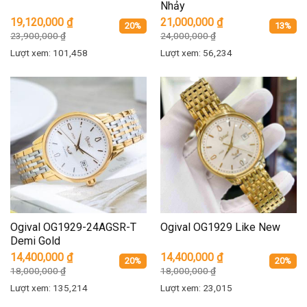
Nhảy
19,120,000
₫
21,000,000
₫
20%
13%
23,900,000
₫
24,000,000
₫
Lượt xem: 101,458
Lượt xem: 56,234
Ogival OG1929-24AGSR-T
Ogival OG1929 Like New
Demi Gold
14,400,000
₫
14,400,000
₫
20%
20%
18,000,000
₫
18,000,000
₫
Lượt xem: 135,214
Lượt xem: 23,015