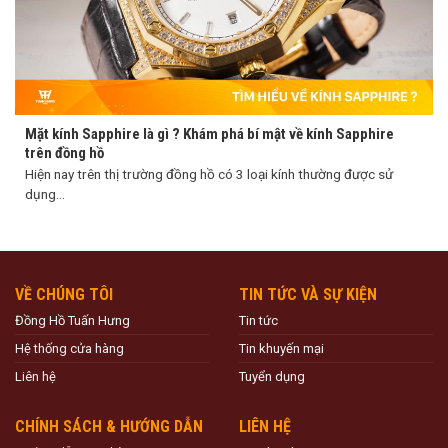
Mặt kính Sapphire là gì ? Khám phá bí mật về kính Sapphire
trên đồng hồ
Hiện nay trên thị trường đồng hồ có 3 loại kính thường được sử
dụng...
VỀ CHÚNG TÔI
TIN TỨC VÀ SỰ KIỆN
Đồng Hồ Tuấn Hưng
Tin tức
Hệ thống cửa hàng
Tin khuyến mại
Liên hệ
Tuyển dụng
CHÍNH SÁCH & HƯỚNG DẪN
LIÊN HỆ