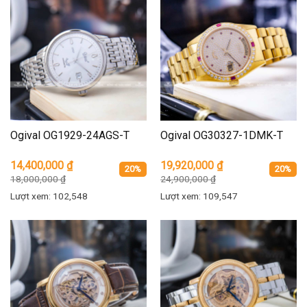
Ogival OG1929-24AGS-T
Ogival OG30327-1DMK-T
14,400,000
₫
19,920,000
₫
20%
20%
18,000,000
₫
24,900,000
₫
Lượt xem: 102,548
Lượt xem: 109,547