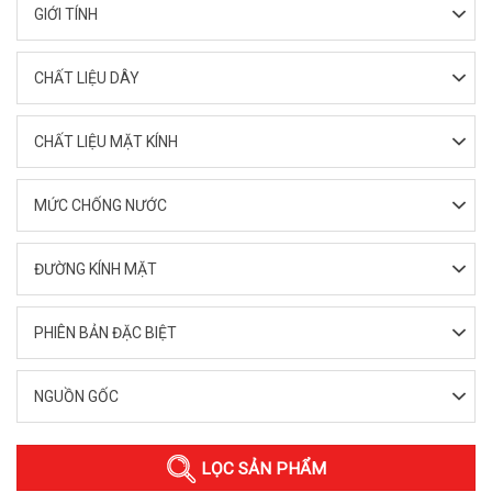
GIỚI TÍNH
CHẤT LIỆU DÂY
CHẤT LIỆU MẶT KÍNH
MỨC CHỐNG NƯỚC
ĐƯỜNG KÍNH MẶT
PHIÊN BẢN ĐẶC BIỆT
NGUỒN GỐC
LỌC SẢN PHẨM