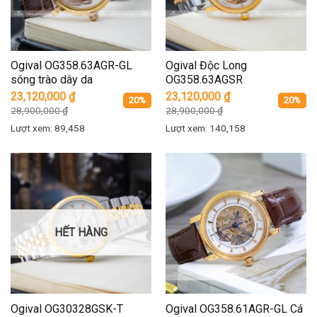
Ogival OG358.63AGR-GL
Ogival Độc Long
sóng trào dây da
OG358.63AGSR
23,120,000
₫
23,120,000
₫
20%
20%
28,900,000
₫
28,900,000
₫
Lượt xem: 89,458
Lượt xem: 140,158
HẾT HÀNG
Ogival OG30328GSK-T
Ogival OG358.61AGR-GL Cá