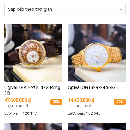
Ogival 18K Bezel 42G Rồng
Ogival OG1929-24AGK-T
3D
47,600,000
₫
14,400,000
₫
20%
20%
59,500,000
₫
18,000,000
₫
Lượt xem: 120,147
Lượt xem: 102,548