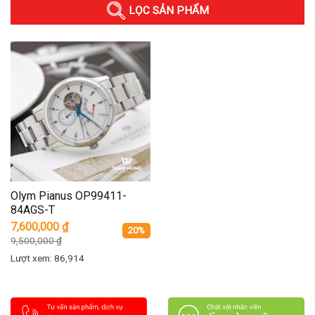
LỌC SẢN PHẨM
Olym Pianus OP99411-
84AGS-T
7,600,000
₫
20%
9,500,000
₫
Lượt xem: 86,914