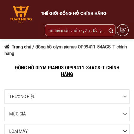
Skip
to
content
Trang chủ
/
đồng hồ olym pianus OP99411-84AGS-T chính
hãng
ĐỒNG HỒ OLYM PIANUS OP99411-84AGS-T CHÍNH
HÃNG
THƯƠNG HIỆU
MỨC GIÁ
LOẠI MÁY