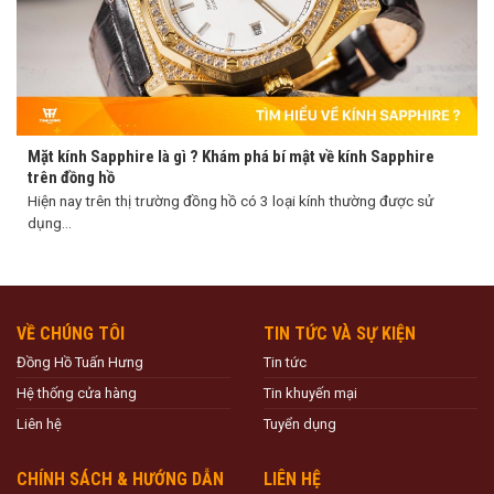
Mặt kính Sapphire là gì ? Khám phá bí mật về kính Sapphire
trên đồng hồ
Hiện nay trên thị trường đồng hồ có 3 loại kính thường được sử
dụng...
VỀ CHÚNG TÔI
TIN TỨC VÀ SỰ KIỆN
Đồng Hồ Tuấn Hưng
Tin tức
Hệ thống cửa hàng
Tin khuyến mại
Liên hệ
Tuyển dụng
CHÍNH SÁCH & HƯỚNG DẪN
LIÊN HỆ