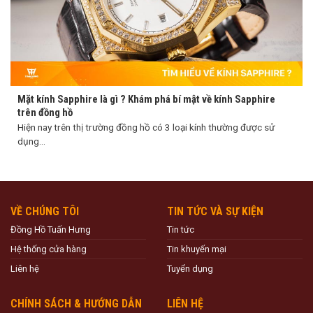
Mặt kính Sapphire là gì ? Khám phá bí mật về kính Sapphire
trên đồng hồ
Hiện nay trên thị trường đồng hồ có 3 loại kính thường được sử
dụng...
VỀ CHÚNG TÔI
TIN TỨC VÀ SỰ KIỆN
Đồng Hồ Tuấn Hưng
Tin tức
Hệ thống cửa hàng
Tin khuyến mại
Liên hệ
Tuyển dụng
CHÍNH SÁCH & HƯỚNG DẪN
LIÊN HỆ