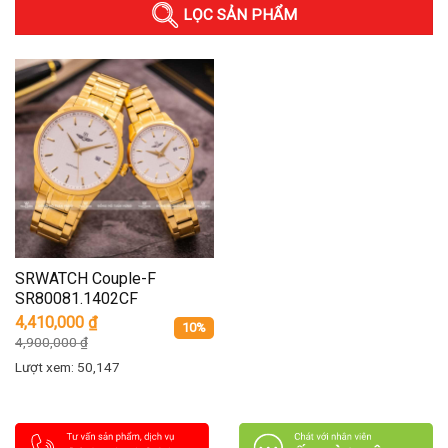
LỌC SẢN PHẨM
SRWATCH Couple-F
SR80081.1402CF
4,410,000
₫
10%
4,900,000
₫
Lượt xem: 50,147