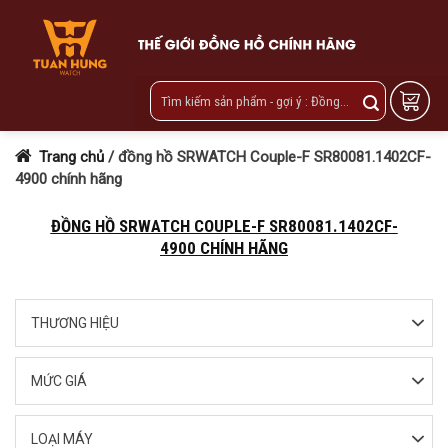
Skip
to
content
Trang chủ
/
đồng hồ SRWATCH Couple-F SR80081.1402CF-
4900 chính hãng
ĐỒNG HỒ SRWATCH COUPLE-F SR80081.1402CF-
4900 CHÍNH HÃNG
THƯƠNG HIỆU
MỨC GIÁ
LOẠI MÁY