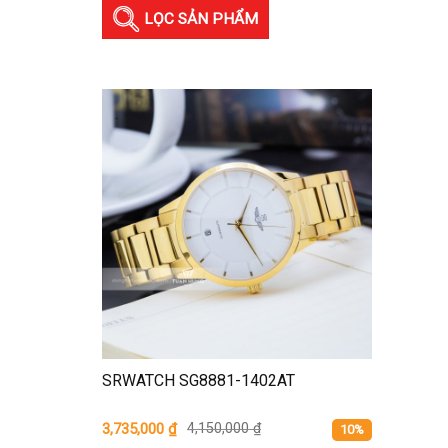
LỌC SẢN PHẨM
SRWATCH SG8881-1402AT
3,735,000
₫
4,150,000
₫
10%