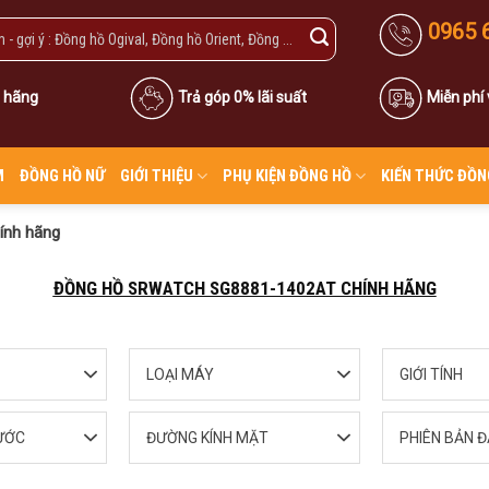
0965 
 hãng
Trả góp 0% lãi suất
Miễn phí
M
ĐỒNG HỒ NỮ
GIỚI THIỆU
PHỤ KIỆN ĐỒNG HỒ
KIẾN THỨC ĐỒN
ính hãng
ĐỒNG HỒ SRWATCH SG8881-1402AT CHÍNH HÃNG
LOẠI MÁY
GIỚI TÍNH
ƯỚC
ĐƯỜNG KÍNH MẶT
PHIÊN BẢN Đ