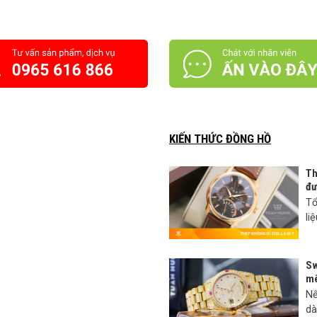
KIẾN THỨC ĐỒNG HỒ
Th
đư
Tổ
li
Sw
mê
Nế
dà