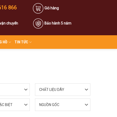
616 866
Giỏ hàng
 vận chuyển
Bảo hành 5 năm
G HỒ
TIN TỨC
CHẤT LIỆU DÂY
ẶC BIỆT
NGUỒN GỐC