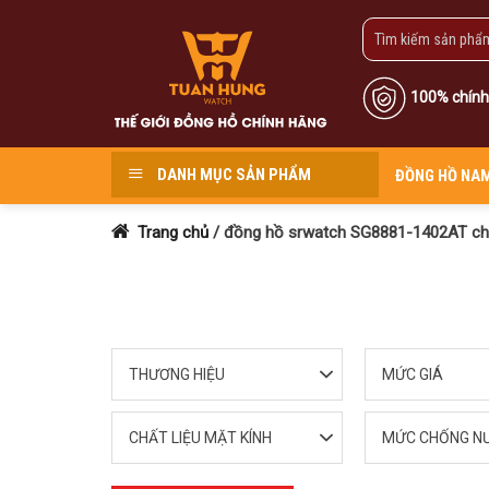
Skip
to
content
100% chính
DANH MỤC SẢN PHẨM
ĐỒNG HỒ NA
Trang chủ
/
đồng hồ srwatch SG8881-1402AT ch
THƯƠNG HIỆU
MỨC GIÁ
CHẤT LIỆU MẶT KÍNH
MỨC CHỐNG N