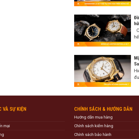
Đồ
hữ
Có
hế
Mặ
Sa
Hi
đư
C VÀ SỰ KIỆN
CHÍNH SÁCH & HƯỚNG DẪN
Hướng dẫn mua hàng
ến mại
Chính sách kiểm hàng
ng
Chính sách bảo hành