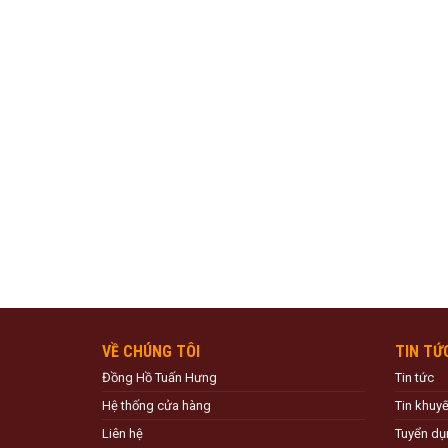
VỀ CHÚNG TÔI
TIN TỨ
Đồng Hồ Tuấn Hưng
Tin tức
Hệ thống cửa hàng
Tin khuy
Liên hệ
Tuyển dụ