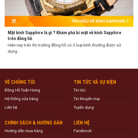
Mặt kính Sapphire là gì ? Khám phá bí mật về kính Sapphire
trên đồng hồ
Hiện nay trên thị trường đồng hồ có 3 loại kính thường được sử
dụng...
VỀ CHÚNG TÔI
TIN TỨC VÀ SỰ KIỆN
Đồng Hồ Tuấn Hưng
Tin tức
Hệ thống cửa hàng
Tin khuyến mại
Liên hệ
Tuyển dụng
CHÍNH SÁCH & HƯỚNG DẪN
LIÊN HỆ
Hướng dẫn mua hàng
Facebook