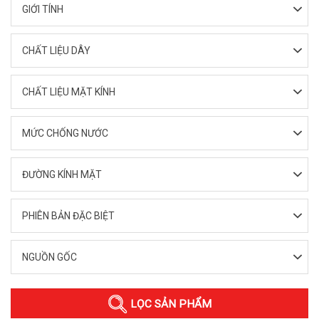
GIỚI TÍNH
CHẤT LIỆU DÂY
CHẤT LIỆU MẶT KÍNH
MỨC CHỐNG NƯỚC
ĐƯỜNG KÍNH MẶT
PHIÊN BẢN ĐẶC BIỆT
NGUỒN GỐC
LỌC SẢN PHẨM