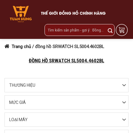
Skip
to
content
Trang chủ
/
đồng hồ SRWATCH SL5004.4602BL
ĐỒNG HỒ SRWATCH SL5004.4602BL
THƯƠNG HIỆU
MỨC GIÁ
LOẠI MÁY