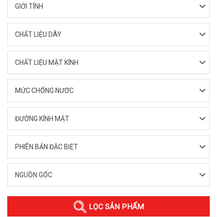
GIỚI TÍNH
CHẤT LIỆU DÂY
CHẤT LIỆU MẶT KÍNH
MỨC CHỐNG NƯỚC
ĐƯỜNG KÍNH MẶT
PHIÊN BẢN ĐẶC BIỆT
NGUỒN GỐC
LỌC SẢN PHẨM