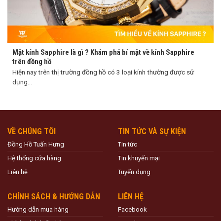
Mặt kính Sapphire là gì ? Khám phá bí mật về kính Sapphire
trên đồng hồ
Hiện nay trên thị trường đồng hồ có 3 loại kính thường được sử
dụng...
VỀ CHÚNG TÔI
TIN TỨC VÀ SỰ KIỆN
Đồng Hồ Tuấn Hưng
Tin tức
Hệ thống cửa hàng
Tin khuyến mại
Liên hệ
Tuyển dụng
CHÍNH SÁCH & HƯỚNG DẪN
LIÊN HỆ
Hướng dẫn mua hàng
Facebook