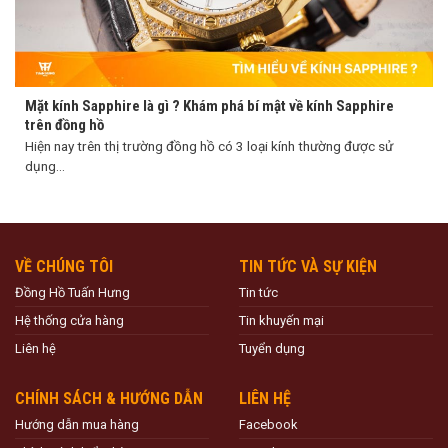
Mặt kính Sapphire là gì ? Khám phá bí mật về kính Sapphire
trên đồng hồ
Hiện nay trên thị trường đồng hồ có 3 loại kính thường được sử
dụng...
VỀ CHÚNG TÔI
TIN TỨC VÀ SỰ KIỆN
Đồng Hồ Tuấn Hưng
Tin tức
Hệ thống cửa hàng
Tin khuyến mại
Liên hệ
Tuyển dụng
CHÍNH SÁCH & HƯỚNG DẪN
LIÊN HỆ
Hướng dẫn mua hàng
Facebook