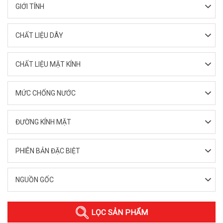
GIỚI TÍNH
CHẤT LIỆU DÂY
CHẤT LIỆU MẶT KÍNH
MỨC CHỐNG NƯỚC
ĐƯỜNG KÍNH MẶT
PHIÊN BẢN ĐẶC BIỆT
NGUỒN GỐC
LỌC SẢN PHẨM