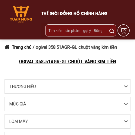
Skip
to
content
Trang chủ
/
ogival 358.51AGR-GL chuột vàng kim tiền
OGIVAL 358.51AGR-GL CHUỘT VÀNG KIM TIỀN
THƯƠNG HIỆU
MỨC GIÁ
LOẠI MÁY