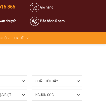
616 866
Giỏ hàng
 vận chuyển
Bảo hành 5 năm
G HỒ
TIN TỨC
CHẤT LIỆU DÂY
ẶC BIỆT
NGUỒN GỐC