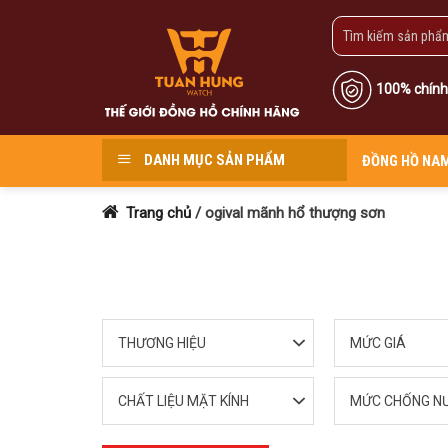
Skip
to
content
100% chính
DANH MỤC SẢN PHẨM
ĐỒNG HỒ NA
Trang chủ
/
ogival mãnh hổ thượng sơn
THƯƠNG HIỆU
MỨC GIÁ
CHẤT LIỆU MẶT KÍNH
MỨC CHỐNG N