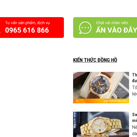
KIẾN THỨC ĐỒNG HỒ
Th
đư
Tổ
li
Sw
mê
Nế
dà