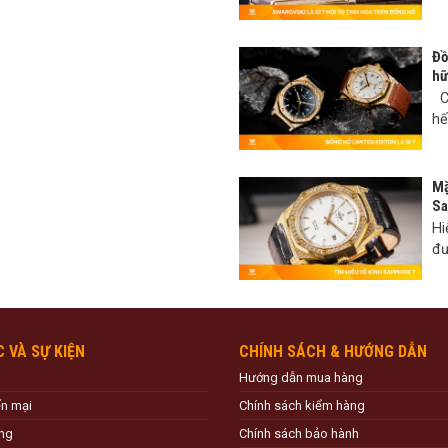
Đồ
hữ
Có
hế
Mặ
Sa
Hi
đư
C VÀ SỰ KIỆN
CHÍNH SÁCH & HƯỚNG DẪN
Hướng dẫn mua hàng
ến mại
Chính sách kiểm hàng
ng
Chính sách bảo hành