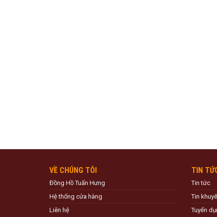
VỀ CHÚNG TÔI
TIN TỨ
Đồng Hồ Tuấn Hưng
Tin tức
Hệ thống cửa hàng
Tin khuy
Liên hệ
Tuyển dụ