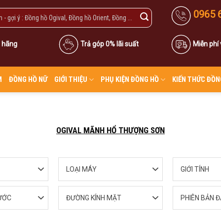
0965 
 hãng
Trả góp 0% lãi suất
Miễn phí
M
ĐỒNG HỒ NỮ
GIỚI THIỆU
PHỤ KIỆN ĐỒNG HỒ
KIẾN THỨC ĐỒN
OGIVAL MÃNH HỔ THƯỢNG SƠN
LOẠI MÁY
GIỚI TÍNH
ƯỚC
ĐƯỜNG KÍNH MẶT
PHIÊN BẢN Đ