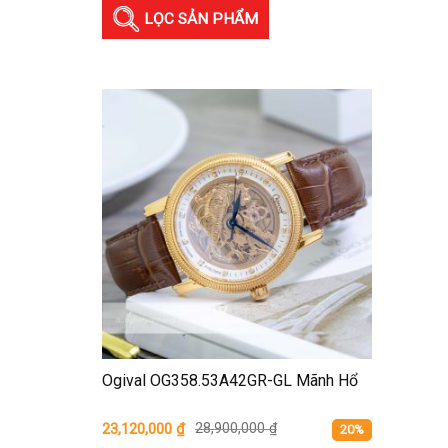
LỌC SẢN PHẨM
Ogival OG358.53A42GR-GL Mãnh Hổ
23,120,000
₫
28,900,000
₫
20%