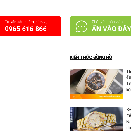
KIẾN THỨC ĐỒNG HỒ
Th
đư
Tổ
li
Sw
mê
Nế
dà