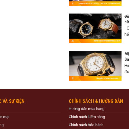
Đồ
hữ
Có
hế
Mặ
Sa
Hi
đư
C VÀ SỰ KIỆN
CHÍNH SÁCH & HƯỚNG DẪN
Hướng dẫn mua hàng
ến mại
Chính sách kiểm hàng
ng
Chính sách bảo hành