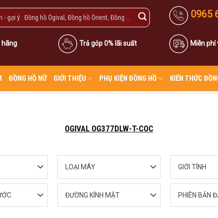
0965 
 hãng
Trả góp 0% lãi suất
Miễn phí
M
ĐỒNG HỒ NỮ
GIỚI THIỆU
PHỤ KIỆN ĐỒNG HỒ
KIẾN THỨC ĐỒN
OGIVAL OG377DLW-T-COC
LOẠI MÁY
GIỚI TÍNH
ƯỚC
ĐƯỜNG KÍNH MẶT
PHIÊN BẢN Đ