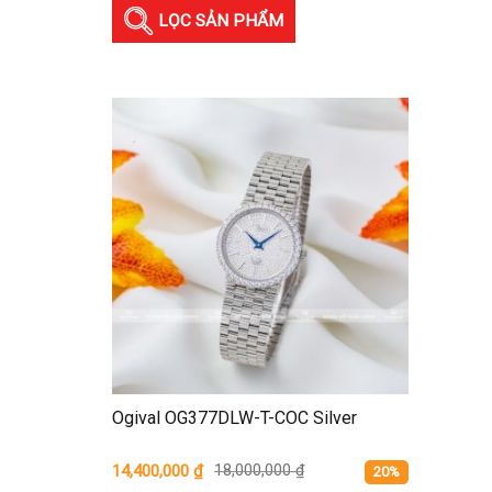
LỌC SẢN PHẨM
Ogival OG377DLW-T-COC Silver
14,400,000
₫
18,000,000
₫
20%