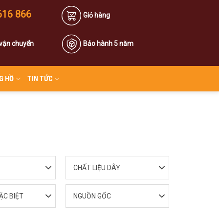
616 866
Giỏ hàng
 vận chuyển
Bảo hành 5 năm
G HỒ
TIN TỨC
CHẤT LIỆU DÂY
ẶC BIỆT
NGUỒN GỐC