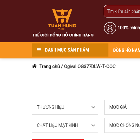
Skip
to
content
100% chính
DANH MỤC SẢN PHẨM
ĐỒNG HỒ NA
Trang chủ
/
Ogival OG377DLW-T-COC
THƯƠNG HIỆU
MỨC GIÁ
CHẤT LIỆU MẶT KÍNH
MỨC CHỐNG N