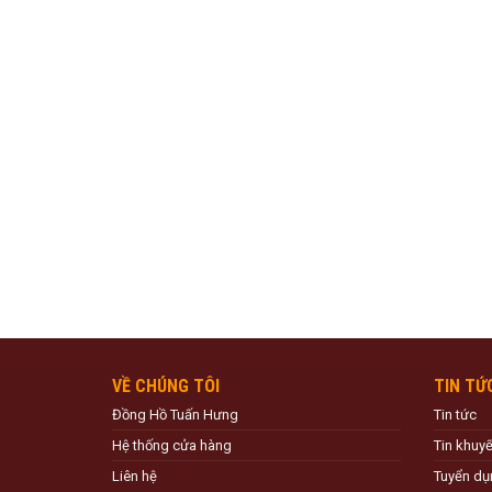
VỀ CHÚNG TÔI
TIN TỨ
Đồng Hồ Tuấn Hưng
Tin tức
Hệ thống cửa hàng
Tin khuy
Liên hệ
Tuyển dụ