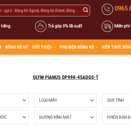
0965 
 hãng
Trả góp 0% lãi suất
Miễn phí
M
ĐỒNG HỒ NỮ
GIỚI THIỆU
PHỤ KIỆN ĐỒNG HỒ
KIẾN THỨC ĐỒN
OLYM PIANUS OP990-45ADGS-T
LOẠI MÁY
GIỚI TÍNH
ƯỚC
ĐƯỜNG KÍNH MẶT
PHIÊN BẢN Đ