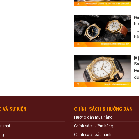
Đồ
hữ
Có
hế
Mặ
Sa
Hi
đư
C VÀ SỰ KIỆN
CHÍNH SÁCH & HƯỚNG DẪN
Hướng dẫn mua hàng
ến mại
Chính sách kiểm hàng
ng
Chính sách bảo hành