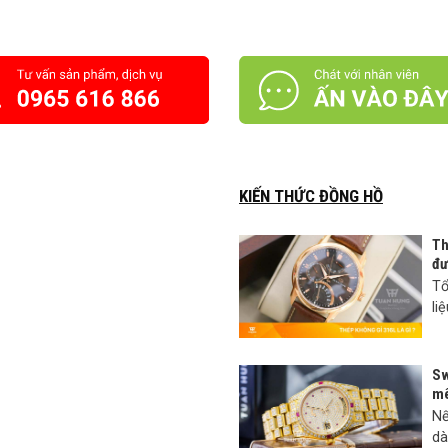
KIẾN THỨC ĐỒNG HỒ
Th
đư
Tổ
li
Sw
mê
Nế
dà