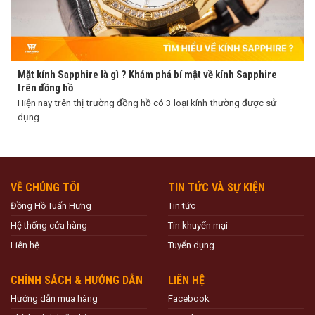
Mặt kính Sapphire là gì ? Khám phá bí mật về kính Sapphire
trên đồng hồ
Hiện nay trên thị trường đồng hồ có 3 loại kính thường được sử
dụng...
VỀ CHÚNG TÔI
TIN TỨC VÀ SỰ KIỆN
Đồng Hồ Tuấn Hưng
Tin tức
Hệ thống cửa hàng
Tin khuyến mại
Liên hệ
Tuyển dụng
CHÍNH SÁCH & HƯỚNG DẪN
LIÊN HỆ
Hướng dẫn mua hàng
Facebook