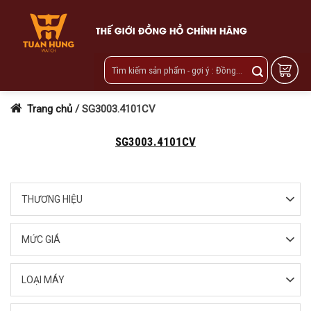
Skip
to
content
Trang chủ
/
SG3003.4101CV
SG3003.4101CV
THƯƠNG HIỆU
MỨC GIÁ
LOẠI MÁY