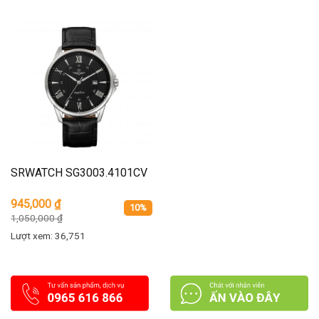
SRWATCH SG3003.4101CV
945,000
₫
10%
1,050,000
₫
Lượt xem: 36,751