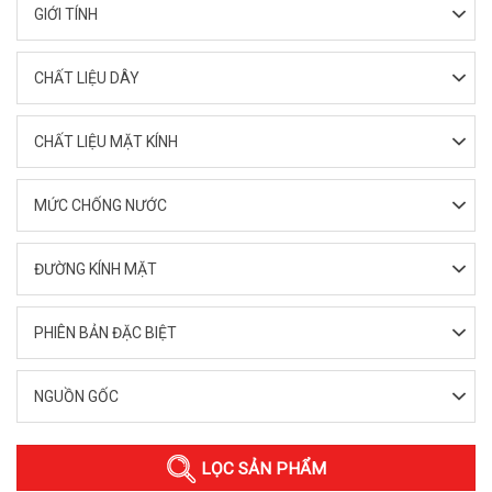
GIỚI TÍNH
CHẤT LIỆU DÂY
CHẤT LIỆU MẶT KÍNH
MỨC CHỐNG NƯỚC
ĐƯỜNG KÍNH MẶT
PHIÊN BẢN ĐẶC BIỆT
NGUỒN GỐC
LỌC SẢN PHẨM