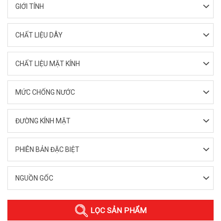
GIỚI TÍNH
CHẤT LIỆU DÂY
CHẤT LIỆU MẶT KÍNH
MỨC CHỐNG NƯỚC
ĐƯỜNG KÍNH MẶT
PHIÊN BẢN ĐẶC BIỆT
NGUỒN GỐC
LỌC SẢN PHẨM