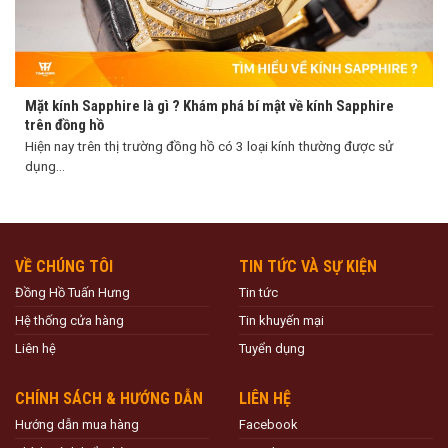
Mặt kính Sapphire là gì ? Khám phá bí mật về kính Sapphire
trên đồng hồ
Hiện nay trên thị trường đồng hồ có 3 loại kính thường được sử
dụng...
VỀ CHÚNG TÔI
TIN TỨC VÀ SỰ KIỆN
Đồng Hồ Tuấn Hưng
Tin tức
Hệ thống cửa hàng
Tin khuyến mại
Liên hệ
Tuyển dụng
CHÍNH SÁCH & HƯỚNG DẪN
LIÊN HỆ
Hướng dẫn mua hàng
Facebook