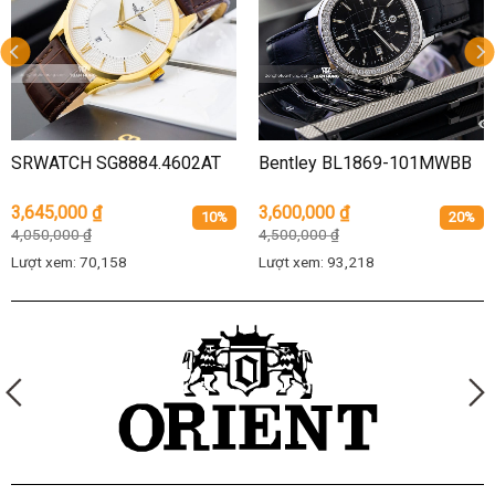
SRWATCH SG8884.4602AT
Bentley BL1869-101MWBB
3,645,000
₫
3,600,000
₫
10%
20%
4,050,000
₫
4,500,000
₫
Lượt xem: 70,158
Lượt xem: 93,218