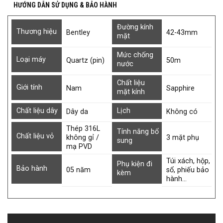
HƯỚNG DẪN SỬ DỤNG & BẢO HÀNH
Đường kính
Thương hiệu
Bentley
42-43mm
mặt
Mức chống
Loại máy
Quartz (pin)
50m
nước
Chất liệu
Giới tính
Nam
Sapphire
mặt kính
Chất liệu dây
Lịch
Dây da
Không có
Thép 316L
Tính năng bổ
Chất liệu vỏ
không gỉ /
3 mặt phụ
sung
mạ PVD
Túi xách, hộp,
Phụ kiện đi
Bảo hành
05 năm
sổ, phiếu bảo
kèm
hành…