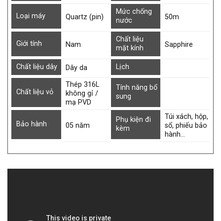
Mức chống
Loại máy
Quartz (pin)
50m
nước
Chất liệu
Giới tính
Nam
Sapphire
mặt kính
Chất liệu dây
Lịch
Dây da
Thép 316L
Tính năng bổ
Chất liệu vỏ
không gỉ /
sung
mạ PVD
Túi xách, hộp,
Phụ kiện đi
Bảo hành
05 năm
sổ, phiếu bảo
kèm
hành…