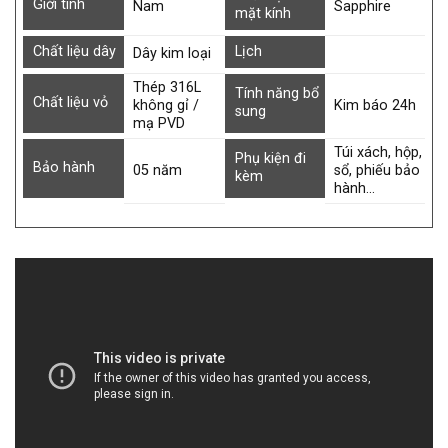
Giới tính
Nam
Sapphire
mặt kính
Chất liệu dây
Lịch
Dây kim loại
Thép 316L
Tính năng bổ
Chất liệu vỏ
không gỉ /
Kim báo 24h
sung
mạ PVD
Túi xách, hộp,
Phụ kiện đi
Bảo hành
05 năm
sổ, phiếu bảo
kèm
hành…