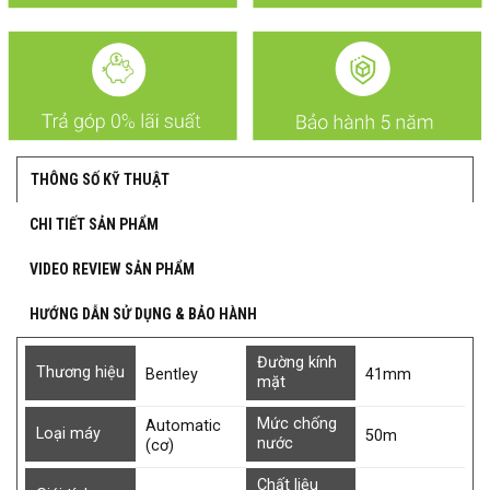
THÔNG SỐ KỸ THUẬT
CHI TIẾT SẢN PHẨM
VIDEO REVIEW SẢN PHẨM
HƯỚNG DẪN SỬ DỤNG & BẢO HÀNH
Đường kính
Thương hiệu
Bentley
41mm
mặt
Mức chống
Automatic
Loại máy
50m
nước
(cơ)
Chất liệu