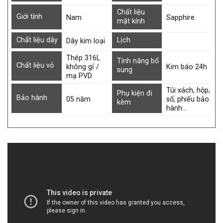
Chất liệu
Giới tính
Nam
Sapphire
mặt kính
Chất liệu dây
Lịch
Dây kim loại
Thép 316L
Tính năng bổ
Chất liệu vỏ
không gỉ /
Kim báo 24h
sung
mạ PVD
Túi xách, hộp,
Phụ kiện đi
Bảo hành
05 năm
sổ, phiếu bảo
kèm
hành…