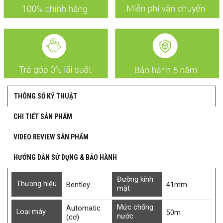
THÔNG SỐ KỸ THUẬT
CHI TIẾT SẢN PHẨM
VIDEO REVIEW SẢN PHẨM
HƯỚNG DẪN SỬ DỤNG & BẢO HÀNH
Đường kính
Thương hiệu
Bentley
41mm
mặt
Mức chống
Automatic
Loại máy
50m
nước
(cơ)