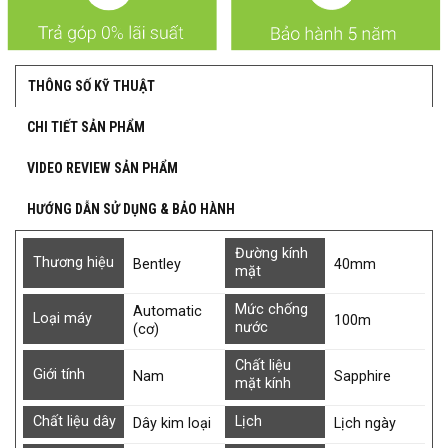
THÔNG SỐ KỸ THUẬT
CHI TIẾT SẢN PHẨM
VIDEO REVIEW SẢN PHẨM
HƯỚNG DẪN SỬ DỤNG & BẢO HÀNH
Đường kính
Thương hiệu
Bentley
40mm
mặt
Mức chống
Automatic
Loại máy
100m
nước
(cơ)
Chất liệu
Giới tính
Nam
Sapphire
mặt kính
Chất liệu dây
Lịch
Dây kim loại
Lịch ngày