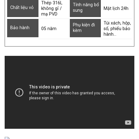
Thép 316L
Tính năng bổ
Chất liệu vỏ
không gỉ /
Mặt lịch 24h
sung
mạ PVD
Túi xách, hộp,
Phụ kiện đi
Bảo hành
05 năm
sổ, phiếu bảo
kèm
hành…