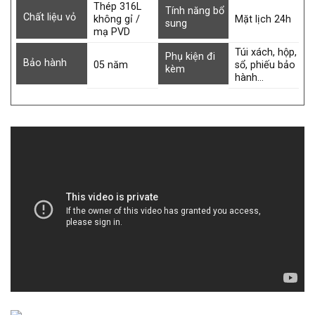
Thép 316L
Tính năng bổ
Chất liệu vỏ
không gỉ /
Mặt lịch 24h
sung
mạ PVD
Túi xách, hộp,
Phụ kiện đi
Bảo hành
05 năm
sổ, phiếu bảo
kèm
hành…