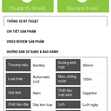
THÔNG SỐ KỸ THUẬT
CHI TIẾT SẢN PHẨM
VIDEO REVIEW SẢN PHẨM
HƯỚNG DẪN SỬ DỤNG & BẢO HÀNH
Đường kính
Thương hiệu
Bentley
40mm
mặt
Mức chống
Automatic
Loại máy
100m
nước
(cơ)
Chất liệu
Giới tính
Nam
Sapphire
mặt kính
Chất liệu dây
Lịch
Dây kim loại
Lịch ngày