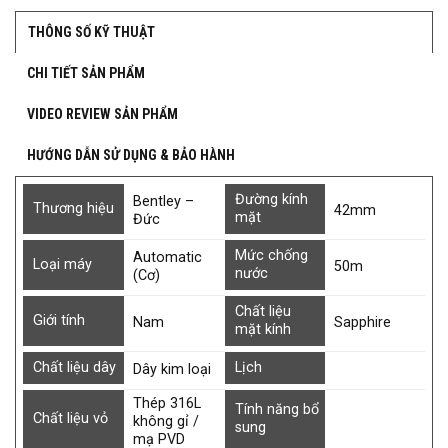
THÔNG SỐ KỸ THUẬT
CHI TIẾT SẢN PHẨM
VIDEO REVIEW SẢN PHẨM
HƯỚNG DẪN SỬ DỤNG & BẢO HÀNH
Đường kính
Bentley –
Thương hiệu
42mm
mặt
Đức
Mức chống
Automatic
Loại máy
50m
nước
(Cơ)
Chất liệu
Giới tính
Nam
Sapphire
mặt kính
Chất liệu dây
Lịch
Dây kim loại
Thép 316L
Tính năng bổ
Chất liệu vỏ
không gỉ /
sung
mạ PVD