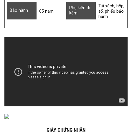
Túi xách, hộp,
Phụ kiện đi
Bảo hành
05 năm
sổ, phiếu bảo
kèm
hành…
GIẤY CHỨNG NHẬN