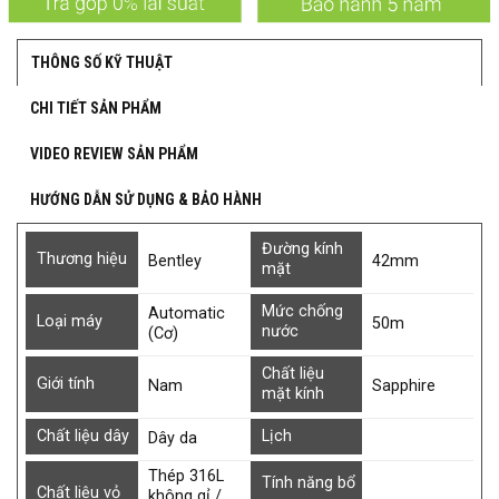
THÔNG SỐ KỸ THUẬT
CHI TIẾT SẢN PHẨM
VIDEO REVIEW SẢN PHẨM
HƯỚNG DẪN SỬ DỤNG & BẢO HÀNH
Đường kính
Thương hiệu
Bentley
42mm
mặt
Mức chống
Automatic
Loại máy
50m
nước
(Cơ)
Chất liệu
Giới tính
Nam
Sapphire
mặt kính
Chất liệu dây
Lịch
Dây da
Thép 316L
Tính năng bổ
Chất liệu vỏ
không gỉ /