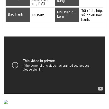
sung
mạ PVD
Túi xách, hộp,
Phụ kiện đi
Bảo hành
05 năm
sổ, phiếu bảo
kèm
hành…