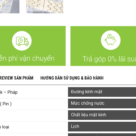
 REVIEW SẢN PHẨM
HƯỚNG DẪN SỬ DỤNG & BẢO HÀNH
Đường kính mặt
ok – Pháp
Mức chống nước
( Pin )
Chất liệu mặt kính
Lịch
 loại