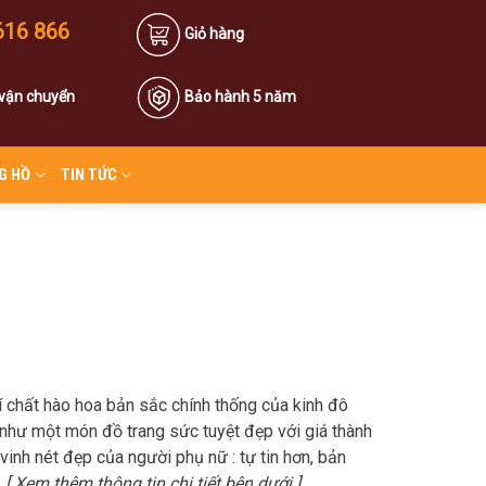
616 866
Giỏ hàng
 vận chuyển
Bảo hành 5 năm
G HỒ
TIN TỨC
 chất hào hoa bản sắc chính thống của kinh đô
ên như một món đồ trang sức tuyệt đẹp với giá thành
inh nét đẹp của người phụ nữ : tự tin hơn, bản
.
[ Xem thêm thông tin chi tiết bên dưới ]