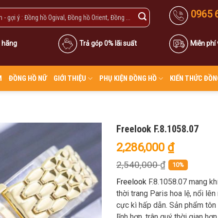
0965 
 hãng
Trả góp 0% lãi suất
Miễn phí
M
ĐỒNG HỒ NỮ
GIỚI THIỆU
PHỤ KIỆN ĐỒNG HỒ
KIẾN THỨC ĐỒN
Freelook F.8.1058.07
2,286,000
₫
2,540,000
₫
10%
Freelook
F.8.1058.07 mang khí
thời trang Paris hoa lệ, nổi l
cực kì hấp dẫn. Sản phẩm tôn v
lĩnh hơn, trân quý thời gian hơn