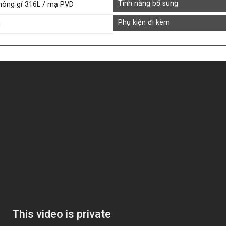
Tính năng bổ sung
hông gỉ 316L / mạ PVD
Phụ kiện đi kèm
m