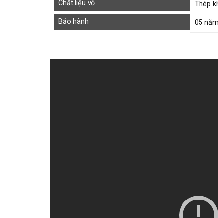
Chất liệu vỏ
Thép k
Bảo hành
05 nă