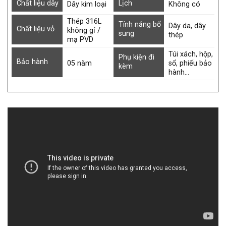
Chất liệu dây
Lịch
Dây kim loại
Không có
Thép 316L
Tính năng bổ
Dây da, dây
Chất liệu vỏ
không gỉ /
sung
thép
mạ PVD
Túi xách, hộp,
Phụ kiện đi
Bảo hành
05 năm
sổ, phiếu bảo
kèm
hành…