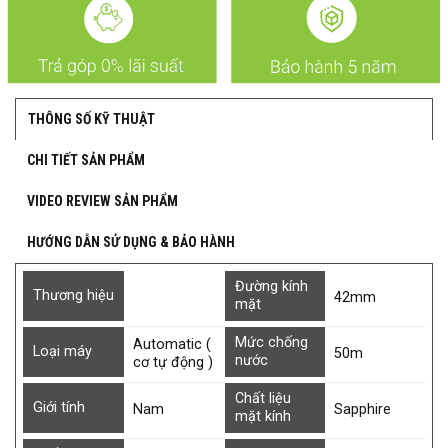
THÔNG SỐ KỸ THUẬT
CHI TIẾT SẢN PHẨM
VIDEO REVIEW SẢN PHẨM
HƯỚNG DẪN SỬ DỤNG & BẢO HÀNH
Đường kính
Thương hiệu
42mm
mặt
Mức chống
Automatic (
Loại máy
50m
nước
cơ tự động )
Chất liệu
Giới tính
Nam
Sapphire
mặt kính