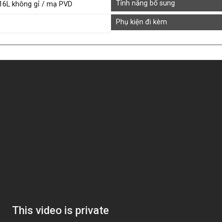
Tính năng bổ sung
16L không gỉ / mạ PVD
Phụ kiện đi kèm
m