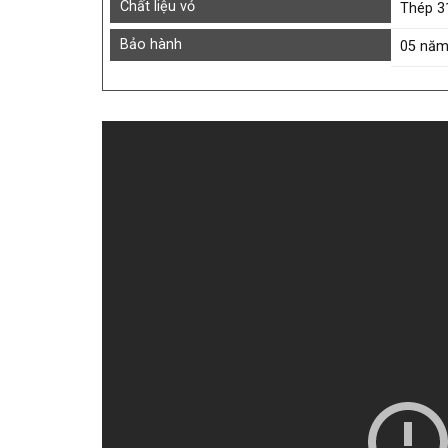
Chất liệu vỏ
Thép 3
Bảo hành
05 nă