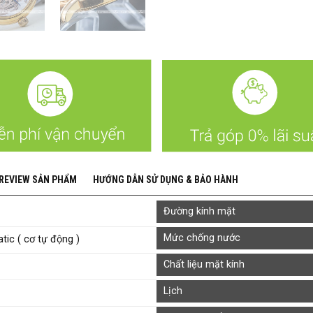
 REVIEW SẢN PHẨM
HƯỚNG DẪN SỬ DỤNG & BẢO HÀNH
Đường kính mặt
Mức chống nước
ic ( cơ tự động )
Chất liệu mặt kính
Lịch