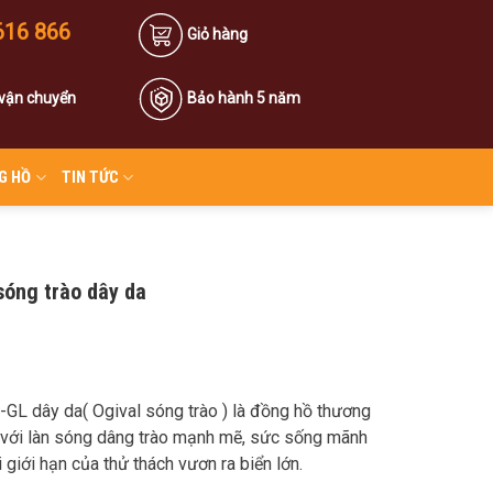
616 866
Giỏ hàng
 vận chuyển
Bảo hành 5 năm
G HỒ
TIN TỨC
óng trào dây da
L dây da( Ogival sóng trào ) là đồng hồ thương
ật với làn sóng dâng trào mạnh mẽ, sức sống mãnh
 giới hạn của thử thách vươn ra biển lớn.