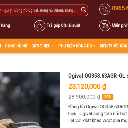
0965 
 hãng
Trả góp 0% lãi suất
Miễn phí
M
ĐỒNG HỒ NỮ
GIỚI THIỆU
PHỤ KIỆN ĐỒNG HỒ
KIẾN THỨC ĐỒN
Ogival OG358.63AGR-GL s
23,120,000
₫
28,900,000
₫
20%
Đồng hồ Ogival OG358.63AGR-G
hiệu . Ogival sóng trào nổi b
liệt với khát khao vượt qua mọi