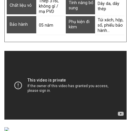
Thép 316L
Tính năng bổ
Dây da, dây
Chất liệu vỏ
không gỉ /
sung
thép
mạ PVD
Túi xách, hộp,
Phụ kiện đi
Bảo hành
05 năm
sổ, phiếu bảo
kèm
hành…