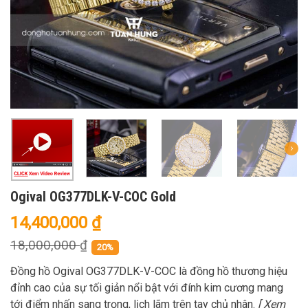
Ogival OG377DLK-V-COC Gold
14,400,000
₫
18,000,000
₫
20%
Đồng hồ Ogival OG377DLK-V-COC là đồng hồ thương hiệu
đỉnh cao của sự tối giản nổi bật với đính kim cương mang
tới điểm nhấn sang trọng, lịch lãm trên tay chủ nhân.
[ Xem