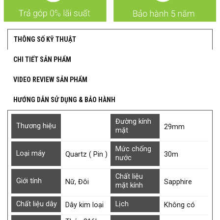
THÔNG SỐ KỸ THUẬT
CHI TIẾT SẢN PHẨM
VIDEO REVIEW SẢN PHẨM
HƯỚNG DẪN SỬ DỤNG & BẢO HÀNH
Đường kính
Thương hiệu
29mm
mặt
Mức chống
Loại máy
Quartz ( Pin )
30m
nước
Chất liệu
Giới tính
Nữ, Đôi
Sapphire
mặt kính
Chất liệu dây
Lịch
Dây kim loại
Không có