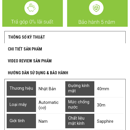
THÔNG SỐ KỸ THUẬT
CHI TIẾT SẢN PHẨM
VIDEO REVIEW SẢN PHẨM
HƯỚNG DẪN SỬ DỤNG & BẢO HÀNH
Đường kính
Thương hiệu
Nhật Bản
40mm
mặt
Mức chống
Automatic
Loại máy
30m
nước
(cơ)
Chất liệu
Giới tính
Nam
Sapphire
mặt kính