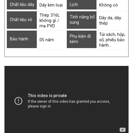
Chất liệu dây
Lịch
Dây kim loại
Không có
Thép 316L
Tính năng bổ
Dây da, dây
Chất liệu vỏ
không gỉ /
sung
thép
mạ PVD
Túi xách, hộp,
Phụ kiện đi
Bảo hành
05 năm
sổ, phiếu bảo
kèm
hành…