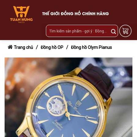
Skip
to
content
/
/
Trang chủ
Đồng hồ OP
Đồng hồ Olym Pianus