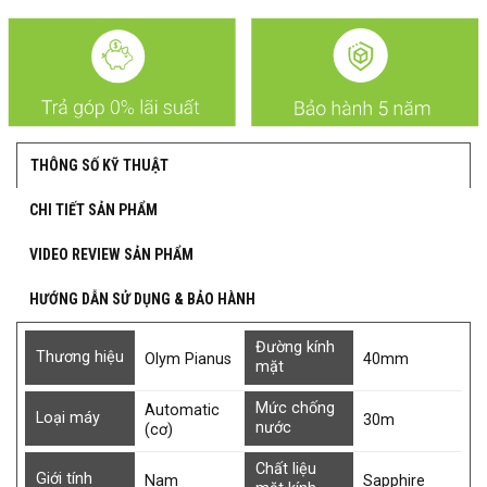
THÔNG SỐ KỸ THUẬT
CHI TIẾT SẢN PHẨM
VIDEO REVIEW SẢN PHẨM
HƯỚNG DẪN SỬ DỤNG & BẢO HÀNH
Đường kính
Thương hiệu
Olym Pianus
40mm
mặt
Mức chống
Automatic
Loại máy
30m
nước
(cơ)
Chất liệu
Giới tính
Nam
Sapphire