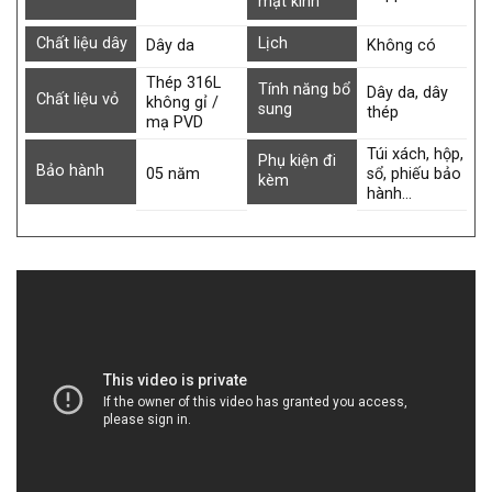
mặt kính
Chất liệu dây
Lịch
Dây da
Không có
Thép 316L
Tính năng bổ
Dây da, dây
Chất liệu vỏ
không gỉ /
sung
thép
mạ PVD
Túi xách, hộp,
Phụ kiện đi
Bảo hành
05 năm
sổ, phiếu bảo
kèm
hành…