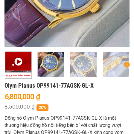
Olym Pianus OP99141-77AGSK-GL-X
6,800,000
₫
8,500,000
₫
20%
Đồng hồ Olym Pianus OP99141-77AGSK-GL-X là một
thương hiệu đồng hồ nổi tiếng bền bỉ với chất lượng vượt
trội. Olym Pianus OP99141-77AGSK-GL-X kính cong vòm