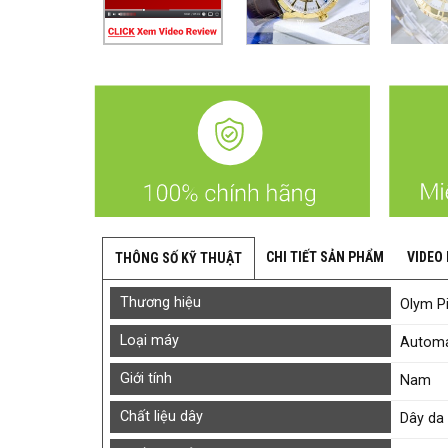
CHI TIẾT SẢN PHẨM
VIDEO
THÔNG SỐ KỸ THUẬT
Thương hiệu
Olym P
Loại máy
Automa
Giới tính
Nam
Chất liệu dây
Dây da