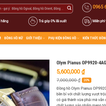
0965 
 hãng
Trả góp 0% lãi suất
Miễn phí
M
ĐỒNG HỒ NỮ
GIỚI THIỆU
PHỤ KIỆN ĐỒNG HỒ
KIẾN THỨC ĐỒN
Olym Pianus OP9920-4A
5,600,000
₫
7,000,000
₫
20%
Đồng hồ Olym Pianus OP9920-
bền bỉ với chất lượng vượt trộ
có giá thành vừa phải mà vẫn 
chất lượng sản phẩm mang tới 