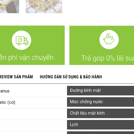
 REVIEW SẢN PHẨM
HƯỚNG DẪN SỬ DỤNG & BẢO HÀNH
Đường kính mặt
ianus
Mức chống nước
tic (cơ)
Chất liệu mặt kính
Lịch