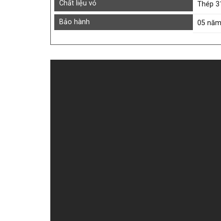
Chất liệu vỏ
Thép 3
Bảo hành
05 nă