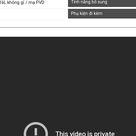
Tính năng bổ sung
16L không gỉ / mạ PVD
Phụ kiện đi kèm
m