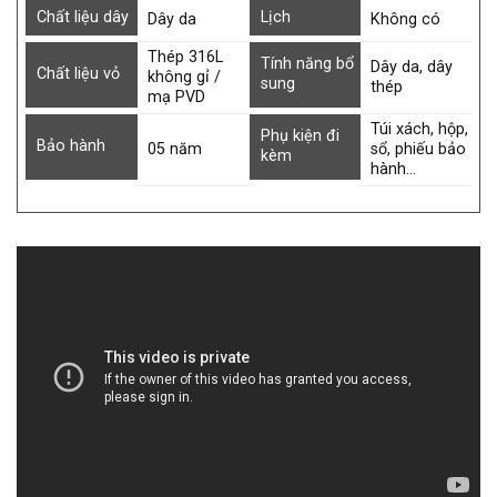
Chất liệu dây
Lịch
Dây da
Không có
Thép 316L
Tính năng bổ
Dây da, dây
Chất liệu vỏ
không gỉ /
sung
thép
mạ PVD
Túi xách, hộp,
Phụ kiện đi
Bảo hành
05 năm
sổ, phiếu bảo
kèm
hành…