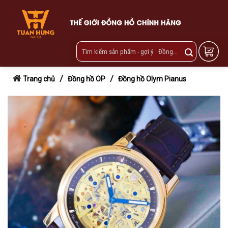
Skip
to
content
/
/
Trang chủ
Đồng hồ OP
Đồng hồ Olym Pianus