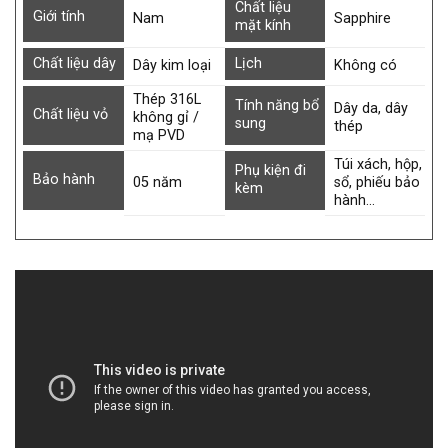
Chất liệu
Giới tính
Nam
Sapphire
mặt kính
Chất liệu dây
Lịch
Dây kim loại
Không có
Thép 316L
Tính năng bổ
Dây da, dây
Chất liệu vỏ
không gỉ /
sung
thép
mạ PVD
Túi xách, hộp,
Phụ kiện đi
Bảo hành
05 năm
sổ, phiếu bảo
kèm
hành…