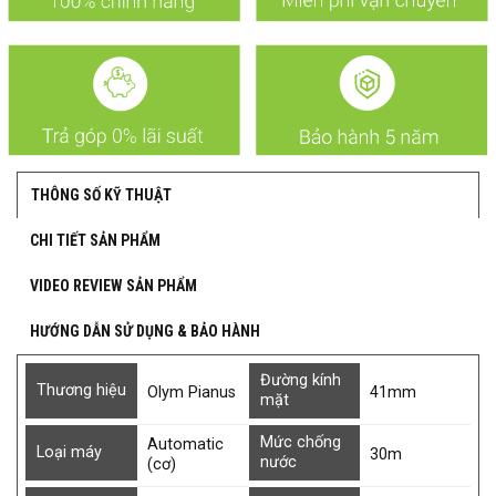
THÔNG SỐ KỸ THUẬT
CHI TIẾT SẢN PHẨM
VIDEO REVIEW SẢN PHẨM
HƯỚNG DẪN SỬ DỤNG & BẢO HÀNH
Đường kính
Thương hiệu
Olym Pianus
41mm
mặt
Mức chống
Automatic
Loại máy
30m
nước
(cơ)