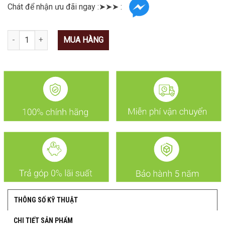
Chát để nhận ưu đãi ngay :➤➤➤ :
Số lượng
MUA HÀNG
THÔNG SỐ KỸ THUẬT
CHI TIẾT SẢN PHẨM