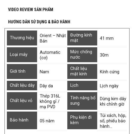
VIDEO REVIEW SẢN PHẨM
HƯỚNG DẪN SỬ DỤNG & BẢO HÀNH
Đường kính
Orient – Nhật
Thương hiệu
41 mm
mặt
Bản
Mức chống
Automatic
Loại máy
30m
nước
(cơ)
Chất liệu
Giới tính
Nam
Kính cứng
mặt kính
Chất liệu dây
Lịch
Dây da
Lịch ngày
Thép 316L
Tính năng bổ
Dừng kim dây
Chất liệu vỏ
không gỉ /
sung
khi chỉnh giờ
mạ PVD
Túi xách, hộp,
Phụ kiện đi
Bảo hành
05 năm
sổ, phiếu bảo
kèm
hành…