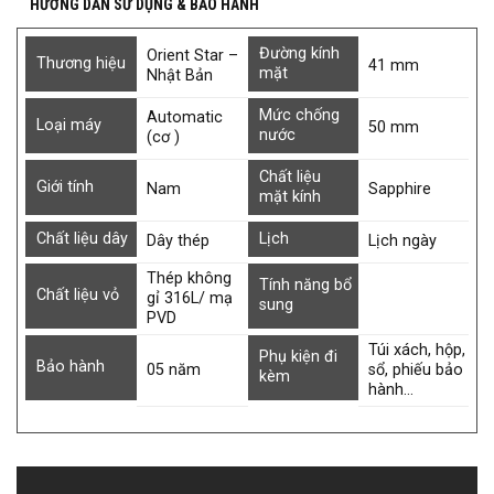
HƯỚNG DẪN SỬ DỤNG & BẢO HÀNH
Đường kính
Orient Star –
Thương hiệu
41 mm
mặt
Nhật Bản
Mức chống
Automatic
Loại máy
50 mm
nước
(cơ )
Chất liệu
Giới tính
Nam
Sapphire
mặt kính
Chất liệu dây
Lịch
Dây thép
Lịch ngày
Thép không
Tính năng bổ
Chất liệu vỏ
gỉ 316L/ mạ
sung
PVD
Túi xách, hộp,
Phụ kiện đi
Bảo hành
05 năm
sổ, phiếu bảo
kèm
hành…