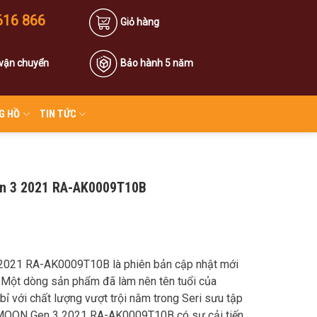
616 866
Giỏ hàng
 vận chuyển
Bảo hành 5 năm
G HỒ
TIN TỨC
n 3 2021 RA-AK0009T10B
2021 RA-AK0009T10B là phiên bản cập nhật mới
. Một dòng sản phẩm đã làm nên tên tuổi của
 bỉ với chất lượng vượt trội nằm trong Seri sưu tập
 MOON Gen 3 2021 RA-AK0009T10B có sự cải tiến