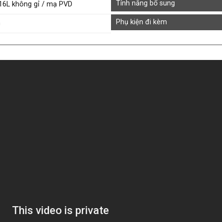
Tính năng bổ sung
16L không gỉ / mạ PVD
Phụ kiện đi kèm
m