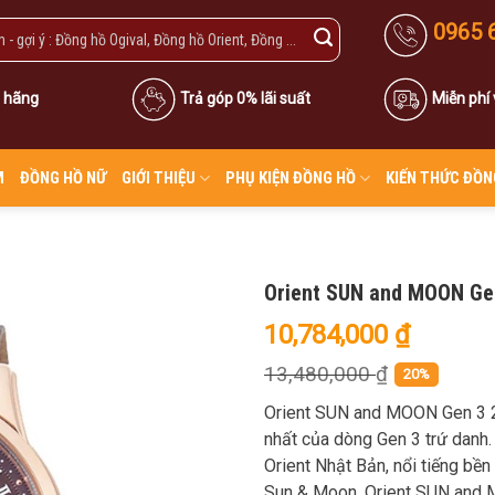
0965 
 hãng
Trả góp 0% lãi suất
Miễn phí
M
ĐỒNG HỒ NỮ
GIỚI THIỆU
PHỤ KIỆN ĐỒNG HỒ
KIẾN THỨC ĐỒN
Orient SUN and MOON Ge
10,784,000
₫
13,480,000
₫
20%
Orient SUN and MOON Gen 3 
nhất của dòng Gen 3 trứ danh
Orient Nhật Bản, nổi tiếng bền
Sun & Moon. Orient SUN and