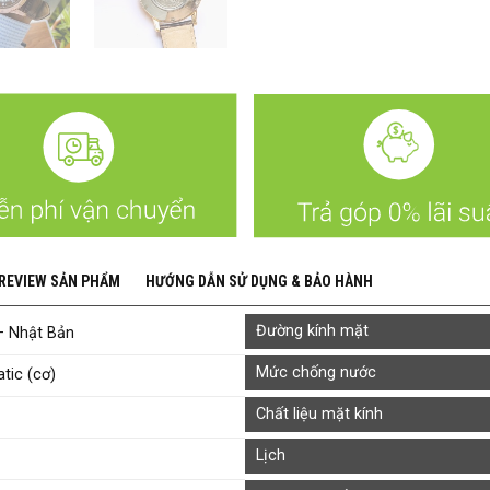
 REVIEW SẢN PHẨM
HƯỚNG DẪN SỬ DỤNG & BẢO HÀNH
Đường kính mặt
– Nhật Bản
Mức chống nước
tic (cơ)
Chất liệu mặt kính
Lịch