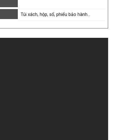
Túi xách, hộp, sổ, phiếu bảo hành…