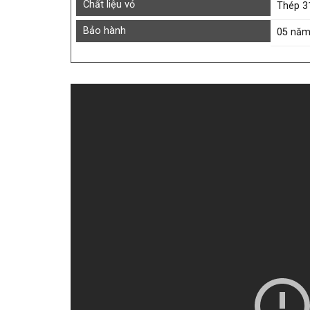
Chất liệu vỏ
Thép 3
Bảo hành
05 nă