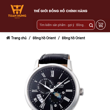
Skip
to
content
/
/
Trang chủ
Đồng hồ Orient
Đồng hồ Orient