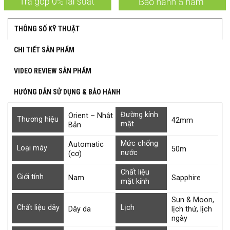
THÔNG SỐ KỸ THUẬT
CHI TIẾT SẢN PHẨM
VIDEO REVIEW SẢN PHẨM
HƯỚNG DẪN SỬ DỤNG & BẢO HÀNH
Đường kính
Orient – Nhật
Thương hiệu
42mm
mặt
Bản
Mức chống
Automatic
Loại máy
50m
nước
(cơ)
Chất liệu
Giới tính
Nam
Sapphire
mặt kính
Sun & Moon,
Chất liệu dây
Lịch
Dây da
lịch thứ, lịch
ngày