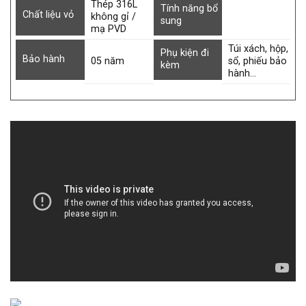
Thép 316L
Tính năng bổ
Chất liệu vỏ
không gỉ /
sung
mạ PVD
Túi xách, hộp,
Phụ kiện đi
Bảo hành
05 năm
sổ, phiếu bảo
kèm
hành…