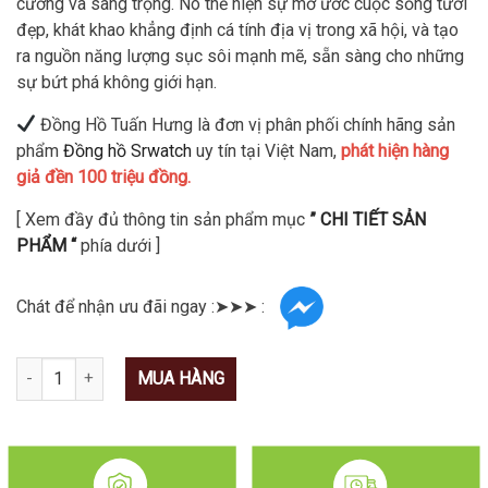
cường và sang trọng. Nó thể hiện sự mơ ước cuộc sống tươi
đẹp, khát khao khẳng định cá tính địa vị trong xã hội, và tạo
ra nguồn năng lượng sục sôi mạnh mẽ, sẵn sàng cho những
sự bứt phá không giới hạn.
Đồng Hồ Tuấn Hưng là đơn vị phân phối chính hãng sản
phẩm
Đồng hồ Srwatch
uy tín tại Việt Nam,
phát hiện hàng
giả đền 100 triệu đồng.
[ Xem đầy đủ thông tin sản phẩm mục
” CHI TIẾT SẢN
PHẨM “
phía dưới ]
Chát để nhận ưu đãi ngay :➤➤➤ :
Số lượng
MUA HÀNG