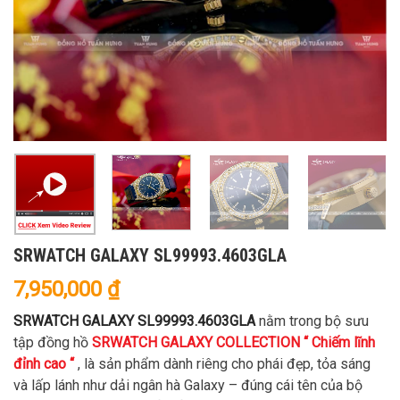
SRWATCH GALAXY SL99993.4603GLA
7,950,000
₫
SRWATCH GALAXY SL99993.4603GLA
nằm trong bộ sưu
tập đồng hồ
SRWATCH GALAXY COLLECTION “ Chiếm lĩnh
đỉnh cao “
, là sản phẩm dành riêng cho phái đẹp, tỏa sáng
và lấp lánh như dải ngân hà Galaxy – đúng cái tên của bộ