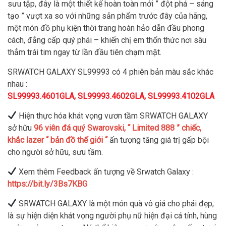
sưu tập, đây là một thiết kế hoàn toàn mới ” đột phá – sáng
tạo ” vượt xa so với những sản phẩm trước đây của hãng,
một món đồ phụ kiện thời trang hoàn hảo dẫn đầu phong
cách, đẳng cấp quý phái – khiến chị em thổn thức nơi sâu
thẳm trái tim ngay từ lần đầu tiên chạm mặt.
SRWATCH GALAXY SL99993 có 4 phiên bản màu sắc khác
nhau :
SL99993.4601GLA, SL99993.4602GLA, SL99993.4102GLA
Hiện thực hóa khát vọng vươn tầm SRWATCH GALAXY
sở hữu
96 viên đá quý Swarovski, “ Limited 888 ” chiếc,
khắc lazer “ bản đồ thế giới “
ấn tượng tăng giá trị gấp bội
cho người sở hữu, sưu tầm.
Xem thêm Feedback ấn tượng về Srwatch Galaxy :
https://bit.ly/3Bs7KBG
SRWATCH GALAXY là một món quà vô giá cho phái đẹp,
là sự hiện diện khát vọng người phụ nữ hiện đại cá tính, hùng