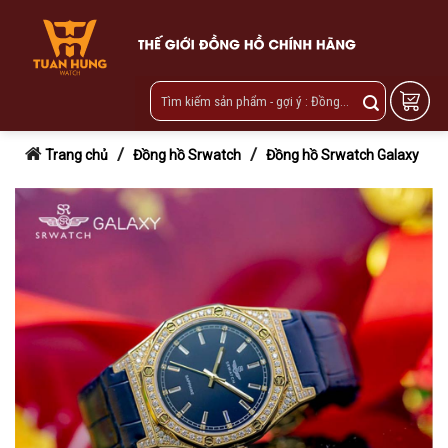
Skip
to
content
/
/
Trang chủ
Đồng hồ Srwatch
Đồng hồ Srwatch Galaxy