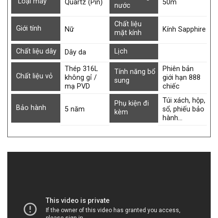
Loại máy
Quartz (Pin)
50m
nước
Chất liệu
Giới tính
Nữ
Kính Sapphire
mặt kính
Chất liệu dây
Lịch
Dây da
Thép 316L
Phiên bản
Tính năng bổ
Chất liệu vỏ
không gỉ /
giới hạn 888
sung
mạ PVD
chiếc
Túi xách, hộp,
Phụ kiện đi
Bảo hành
5 năm
sổ, phiếu bảo
kèm
hành…