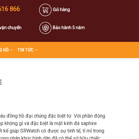
616 866
Giỏ hàng
 vận chuyển
Bảo hành 5 năm
G HỒ
TIN TỨC
E
ệu đồng hồ đại chúng đặc biệt từ Với phần động
p không gỉ và đặc biệt là mặt kính đá saphire
ết kế giúp SRWatch có được sự tinh tế, tỉ mỉ trong
 trong phân khúc bình dân đã có thể sở hữu chiếc