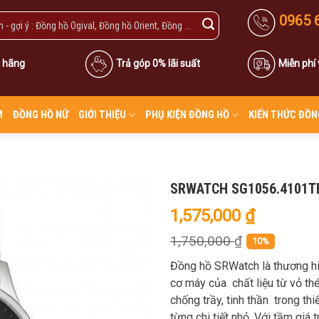
0965 
 hãng
Trả góp 0% lãi suất
Miễn phí
M
ĐỒNG HỒ NỮ
GIỚI THIỆU
PHỤ KIỆN ĐỒNG HỒ
KIẾN THỨC ĐỒN
SRWATCH SG1056.4101T
1,575,000
₫
1,750,000
₫
10%
Đồng hồ SRWatch là thương hi
cơ máy của chất liệu từ vỏ thé
chống trầy, tinh thần trong thi
từng chi tiết nhỏ. Với tầm giá