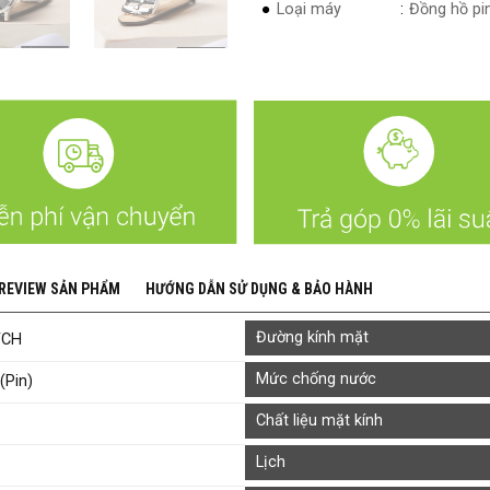
Loại máy
Đồng hồ pin
 REVIEW SẢN PHẨM
HƯỚNG DẪN SỬ DỤNG & BẢO HÀNH
Đường kính mặt
TCH
Mức chống nước
(Pin)
Chất liệu mặt kính
Lịch