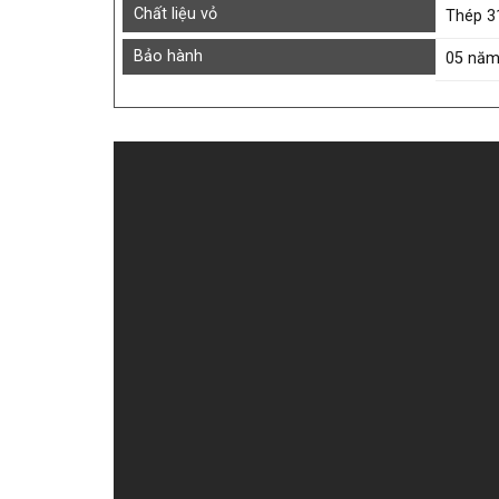
Chất liệu vỏ
Thép 3
Bảo hành
05 nă