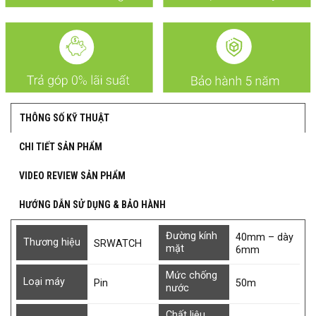
THÔNG SỐ KỸ THUẬT
CHI TIẾT SẢN PHẨM
VIDEO REVIEW SẢN PHẨM
HƯỚNG DẪN SỬ DỤNG & BẢO HÀNH
Đường kính
40mm – dày
Thương hiệu
SRWATCH
mặt
6mm
Mức chống
Loại máy
Pin
50m
nước
Chất liệu