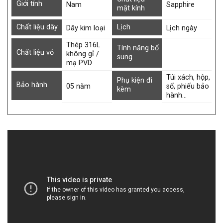
Giới tính
Nam
Sapphire
mặt kính
Chất liệu dây
Lịch
Dây kim loại
Lịch ngày
Thép 316L
Tính năng bổ
Chất liệu vỏ
không gỉ /
sung
mạ PVD
Túi xách, hộp,
Phụ kiện đi
Bảo hành
05 năm
sổ, phiếu bảo
kèm
hành…