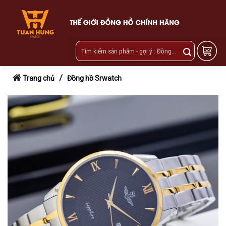
Skip
to
content
/
Trang chủ
Đồng hồ Srwatch