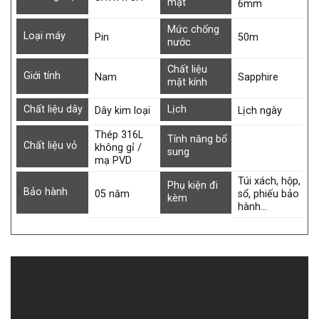
mặt
6mm
Mức chống
Loại máy
Pin
50m
nước
Chất liệu
Giới tính
Nam
Sapphire
mặt kính
Chất liệu dây
Lịch
Dây kim loại
Lịch ngày
Thép 316L
Tính năng bổ
Chất liệu vỏ
không gỉ /
sung
mạ PVD
Túi xách, hộp,
Phụ kiện đi
Bảo hành
05 năm
sổ, phiếu bảo
kèm
hành…