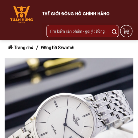
Skip
to
content
/
Trang chủ
Đồng hồ Srwatch