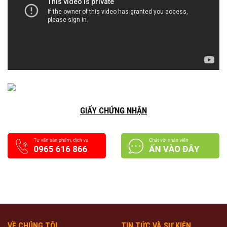
GIẤY CHỨNG NHẬN
VỀ CHÚNG TÔI
TIN TỨC VÀ SỰ KIỆN