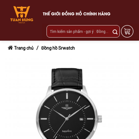
Skip
to
content
/
Trang chủ
Đồng hồ Srwatch