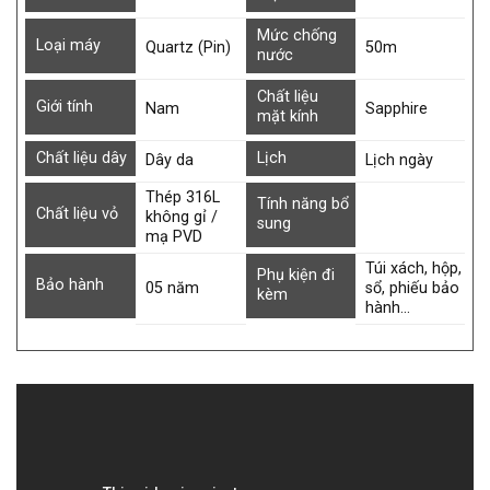
Mức chống
Loại máy
Quartz (Pin)
50m
nước
Chất liệu
Giới tính
Nam
Sapphire
mặt kính
Chất liệu dây
Lịch
Dây da
Lịch ngày
Thép 316L
Tính năng bổ
Chất liệu vỏ
không gỉ /
sung
mạ PVD
Túi xách, hộp,
Phụ kiện đi
Bảo hành
05 năm
sổ, phiếu bảo
kèm
hành…