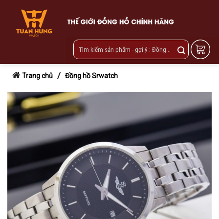
Skip
to
content
/
Trang chủ
Đồng hồ Srwatch