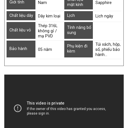
Giới tính
Nam
Sapphire
mặt kính
Chất liệu dây
Lịch
Dây kim loại
Lịch ngày
Thép 316L
Tính năng bổ
Chất liệu vỏ
không gỉ /
sung
mạ PVD
Túi xách, hộp,
Phụ kiện đi
Bảo hành
05 năm
sổ, phiếu bảo
kèm
hành…