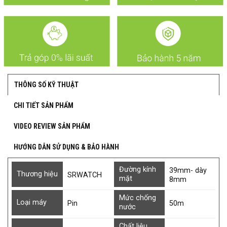
THÔNG SỐ KỸ THUẬT
CHI TIẾT SẢN PHẨM
VIDEO REVIEW SẢN PHẨM
HƯỚNG DẪN SỬ DỤNG & BẢO HÀNH
Đường kính
39mm- dày
Thương hiệu
SRWATCH
mặt
8mm
Mức chống
Loại máy
Pin
50m
nước
Chất liệu