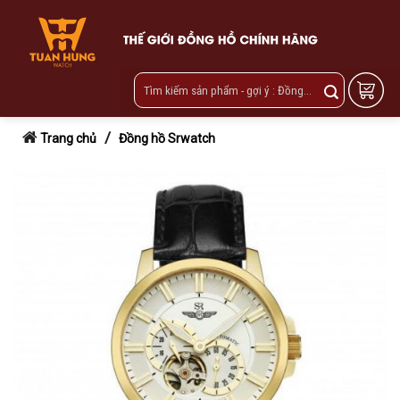
Skip
to
content
/
Trang chủ
Đồng hồ Srwatch