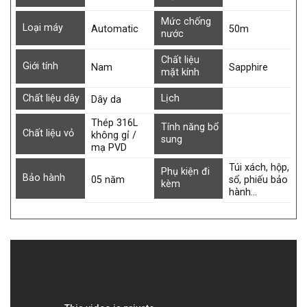
Mức chống
Loại máy
Automatic
50m
nước
Chất liệu
Giới tính
Nam
Sapphire
mặt kính
Chất liệu dây
Lịch
Dây da
Thép 316L
Tính năng bổ
Chất liệu vỏ
không gỉ /
sung
mạ PVD
Túi xách, hộp,
Phụ kiện đi
Bảo hành
05 năm
sổ, phiếu bảo
kèm
hành…