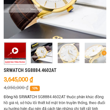
SRWATCH SG8884.4602AT
3,645,000
₫
4,050,000
₫
10%
Đồng hồ SRWATCH
SG8884.4602AT thuộc phân khúc đồng
hồ giá rẻ, sở hữu lối thiết kế mặt tròn truyền thống, theo đuổi
xu hướng hiện đại nên đã cách tân những chi tiết rất tinh