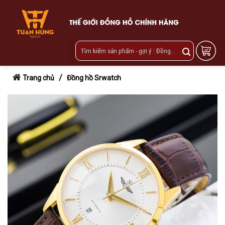
Skip
to
content
/
Trang chủ
Đồng hồ Srwatch