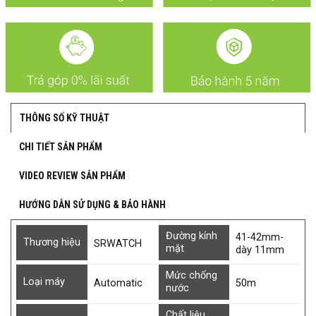
THÔNG SỐ KỸ THUẬT
CHI TIẾT SẢN PHẨM
VIDEO REVIEW SẢN PHẨM
HƯỚNG DẪN SỬ DỤNG & BẢO HÀNH
Đường kính
41-42mm-
Thương hiệu
SRWATCH
mặt
dày 11mm
Mức chống
Loại máy
Automatic
50m
nước
Chất liệu