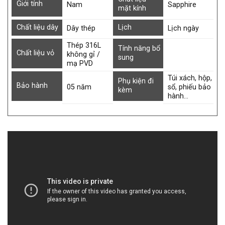
Giới tính
Nam
Sapphire
mặt kính
Chất liệu dây
Lịch
Dây thép
Lịch ngày
Thép 316L
Tính năng bổ
Chất liệu vỏ
không gỉ /
sung
mạ PVD
Túi xách, hộp,
Phụ kiện đi
Bảo hành
05 năm
sổ, phiếu bảo
kèm
hành…