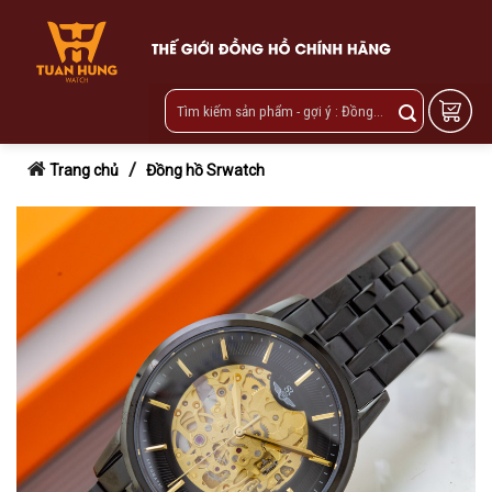
Skip
to
content
/
Trang chủ
Đồng hồ Srwatch