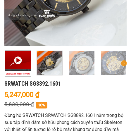
SRWATCH SG8892.1601
5,247,000
₫
5,830,000
₫
10%
Đồng hồ SRWATCH
SRWATCH SG8892.1601 nằm trong bộ
sưu tập đình đám sở hữu phong cách xuyên thấu Skeleton
với thiết kế ấn tượng lộ rõ bộ máy khung tự động đầy mà