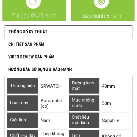
THÔNG SỐ KỸ THUẬT
CHI TIẾT SẢN PHẨM
VIDEO REVIEW SẢN PHẨM
HƯỚNG DẪN SỬ DỤNG & BẢO HÀNH
Đường kính
Thương hiệu
SRWATCH
40mm
mặt
Mức chống
Automatic
Loại máy
50m
nước
(cơ)
Chất liệu
Giới tính
Nam
Sapphire
mặt kính
Thép không
Chất liệu dây
Lịch
Không có