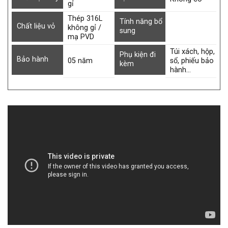
gỉ
Thép 316L
Tính năng bổ
Chất liệu vỏ
không gỉ /
sung
mạ PVD
Túi xách, hộp,
Phụ kiện đi
Bảo hành
05 năm
sổ, phiếu bảo
kèm
hành…