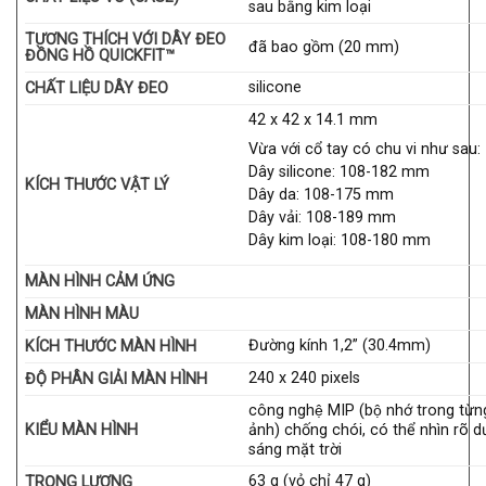
sau bằng kim loại
TƯƠNG THÍCH VỚI DÂY ĐEO
đã bao gồm (20 mm)
ĐỒNG HỒ QUICKFIT™
silicone
CHẤT LIỆU DÂY ĐEO
42 x 42 x 14.1 mm
Vừa với cổ tay có chu vi như sau:
Dây silicone: 108-182 mm
KÍCH THƯỚC VẬT LÝ
Dây da: 108-175 mm
Dây vải: 108-189 mm
Dây kim loại: 108-180 mm
MÀN HÌNH CẢM ỨNG
MÀN HÌNH MÀU
Đường kính 1,2” (30.4mm)
KÍCH THƯỚC MÀN HÌNH
240 x 240 pixels
ĐỘ PHÂN GIẢI MÀN HÌNH
công nghệ MIP (bộ nhớ trong từn
KIỂU MÀN HÌNH
ảnh) chống chói, có thể nhìn rõ d
sáng mặt trời
63 g (vỏ chỉ 47 g)
TRỌNG LƯỢNG