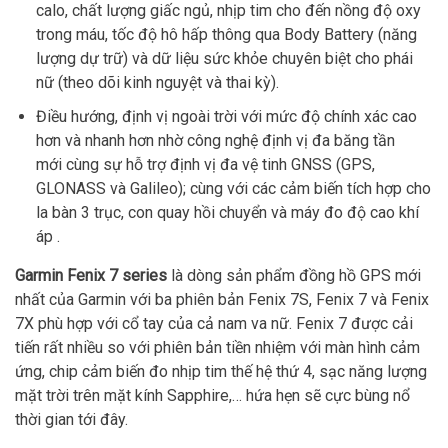
calo, chất lượng giấc ngủ, nhịp tim cho đến nồng độ oxy
trong máu, tốc độ hô hấp thông qua Body Battery (năng
lượng dự trữ) và dữ liệu sức khỏe chuyên biệt cho phái
nữ (theo dõi kinh nguyệt và thai kỳ).
Điều hướng, định vị ngoài trời với mức độ chính xác cao
hơn và nhanh hơn nhờ công nghệ định vị đa băng tần
mới cùng sự hỗ trợ định vị đa vệ tinh GNSS (GPS,
GLONASS và Galileo); cùng với các cảm biến tích hợp cho
la bàn 3 trục, con quay hồi chuyển và máy đo độ cao khí
áp .
Garmin Fenix 7 series
là dòng sản phẩm đồng hồ GPS mới
nhất của Garmin với ba phiên bản Fenix 7S, Fenix 7 và Fenix
7X phù hợp với cổ tay của cả nam va nữ. Fenix 7 được cải
tiến rất nhiều so với phiên bản tiền nhiệm với màn hình cảm
ứng, chip cảm biến đo nhịp tim thế hệ thứ 4, sạc năng lượng
mặt trời trên mặt kính Sapphire,… hứa hẹn sẽ cực bùng nổ
thời gian tới đây.