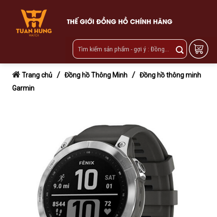
Skip
to
content
/
/
Trang chủ
Đồng hồ Thông Minh
Đồng hồ thông minh
Garmin