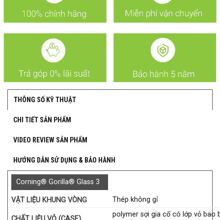
THÔNG SỐ KỸ THUẬT
CHI TIẾT SẢN PHẨM
VIDEO REVIEW SẢN PHẨM
HƯỚNG DẪN SỬ DỤNG & BẢO HÀNH
Corning® Gorilla® Glass 3
Thép không gỉ
VẬT LIỆU KHUNG VÒNG
polymer sợi gia cố có lớp vỏ bao 
CHẤT LIỆU VỎ (CASE)