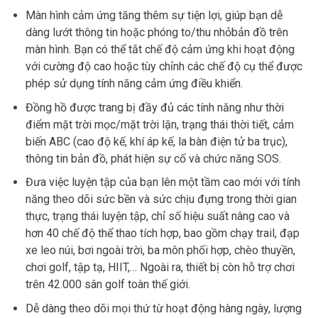
Màn hình cảm ứng tăng thêm sự tiện lợi, giúp bạn dễ
dàng lướt thông tin hoặc phóng to/thu nhỏbản đồ trên
màn hình. Bạn có thể tắt chế độ cảm ứng khi hoạt động
với cường độ cao hoặc tùy chỉnh các chế độ cụ thể được
phép sử dụng tính năng cảm ứng điều khiển.
Đồng hồ được trang bị đầy đủ các tính năng như thời
điểm mặt trời mọc/mặt trời lặn, trạng thái thời tiết, cảm
biến ABC (cao độ kế, khí áp kế, la bàn điện tử ba trục),
thông tin bản đồ, phát hiện sự cố và chức năng SOS.
Đưa việc luyện tập của bạn lên một tầm cao mới với tính
năng theo dõi sức bền và sức chịu đựng trong thời gian
thực, trạng thái luyện tập, chỉ số hiệu suất nâng cao và
hơn 40 chế độ thể thao tích hợp, bao gồm chạy trail, đạp
xe leo núi, bơi ngoài trời, ba môn phối hợp, chèo thuyền,
chơi golf, tập tạ, HIIT,… Ngoài ra, thiết bị còn hỗ trợ chơi
trên 42.000 sân golf toàn thế giới.
Dễ dàng theo dõi mọi thứ từ hoạt động hàng ngày, lượng