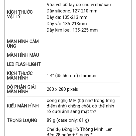
Vừa với cổ tay có chu vi như sau:
Dây silicone: 127-210 mm
KÍCH THƯỚC
VẬT LÝ
Dây da: 135-213 mm
Dây vải: 135-213mm
Dây kim loại: 135-225 mm
MÀN HÌNH CẢM
ỨNG
MÀN HÌNH MÀU
LED FLASHLIGHT
KÍCH THƯỚC
1.4” (35.56 mm) diameter
MÀN HÌNH
ĐỘ PHÂN GIẢI
280 x 280 pixels
MÀN HÌNH
công nghệ MIP (bộ nhớ trong từng
KIỂU MÀN HÌNH
điểm ảnh) chống chói, có thể nhìn
rõ dưới ánh sáng mặt trời
89 g (case only: 61 g)
TRỌNG LƯỢNG
Chế độ Đồng Hồ Thông Minh: Lên
đến 28 ngày + 9 ngày *