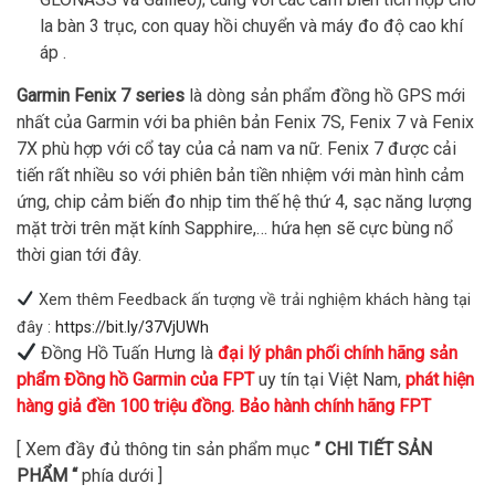
la bàn 3 trục, con quay hồi chuyển và máy đo độ cao khí
áp .
Garmin Fenix 7 series
là dòng sản phẩm đồng hồ GPS mới
nhất của Garmin với ba phiên bản Fenix 7S, Fenix 7 và Fenix
7X phù hợp với cổ tay của cả nam va nữ. Fenix 7 được cải
tiến rất nhiều so với phiên bản tiền nhiệm với màn hình cảm
ứng, chip cảm biến đo nhịp tim thế hệ thứ 4, sạc năng lượng
mặt trời trên mặt kính Sapphire,… hứa hẹn sẽ cực bùng nổ
thời gian tới đây.
Xem thêm Feedback ấn tượng về trải nghiệm khách hàng tại
đây :
https://bit.ly/37VjUWh
Đồng Hồ Tuấn Hưng là
đại lý phân phối chính hãng sản
phẩm Đồng hồ Garmin của FPT
uy tín tại Việt Nam,
phát hiện
hàng giả đền 100 triệu đồng. Bảo hành chính hãng FPT
[ Xem đầy đủ thông tin sản phẩm mục
” CHI TIẾT SẢN
PHẨM “
phía dưới ]