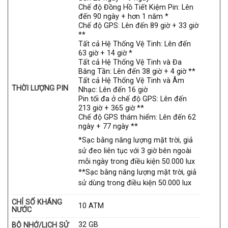
Chế độ Đồng Hồ Tiết Kiệm Pin: Lên
đến 90 ngày + hơn 1 năm *
Chế độ GPS: Lên đến 89 giờ + 33 giờ
**
Tất cả Hệ Thống Vệ Tinh: Lên đến
63 giờ + 14 giờ *
Tất cả Hệ Thống Vệ Tinh và Đa
Băng Tần: Lên đến 38 giờ + 4 giờ **
Tất cả Hệ Thống Vệ Tinh và Âm
THỜI LƯỢNG PIN
Nhạc: Lên đến 16 giờ
Pin tối đa ở chế độ GPS: Lên đến
213 giờ + 365 giờ **
Chế độ GPS thám hiểm: Lên đến 62
ngày + 77 ngày **
*Sạc bằng năng lượng mặt trời, giả
sử đeo liên tục với 3 giờ bên ngoài
mỗi ngày trong điều kiện 50.000 lux
**Sạc bằng năng lượng mặt trời, giả
sử dùng trong điều kiện 50.000 lux
CHỈ SỐ KHÁNG
10 ATM
NƯỚC
32 GB
BỘ NHỚ/LỊCH SỬ