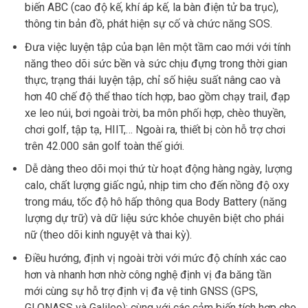
biến ABC (cao độ kế, khí áp kế, la bàn điện tử ba trục),
thông tin bản đồ, phát hiện sự cố và chức năng SOS.
Đưa việc luyện tập của bạn lên một tầm cao mới với tính
năng theo dõi sức bền và sức chịu đựng trong thời gian
thực, trạng thái luyện tập, chỉ số hiệu suất nâng cao và
hơn 40 chế độ thể thao tích hợp, bao gồm chạy trail, đạp
xe leo núi, bơi ngoài trời, ba môn phối hợp, chèo thuyền,
chơi golf, tập tạ, HIIT,… Ngoài ra, thiết bị còn hỗ trợ chơi
trên 42.000 sân golf toàn thế giới.
Dễ dàng theo dõi mọi thứ từ hoạt động hàng ngày, lượng
calo, chất lượng giấc ngủ, nhịp tim cho đến nồng độ oxy
trong máu, tốc độ hô hấp thông qua Body Battery (năng
lượng dự trữ) và dữ liệu sức khỏe chuyên biệt cho phái
nữ (theo dõi kinh nguyệt và thai kỳ).
Điều hướng, định vị ngoài trời với mức độ chính xác cao
hơn và nhanh hơn nhờ công nghệ định vị đa băng tần
mới cùng sự hỗ trợ định vị đa vệ tinh GNSS (GPS,
GLONASS và Galileo); cùng với các cảm biến tích hợp cho