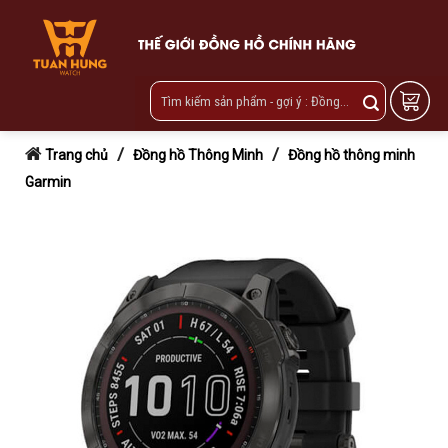
Skip
to
content
/
/
Trang chủ
Đồng hồ Thông Minh
Đồng hồ thông minh
Garmin