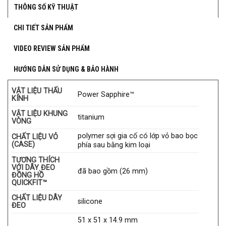
THÔNG SỐ KỸ THUẬT
CHI TIẾT SẢN PHẨM
VIDEO REVIEW SẢN PHẨM
HƯỚNG DẪN SỬ DỤNG & BẢO HÀNH
VẬT LIỆU THẤU
Power Sapphire™
KÍNH
VẬT LIỆU KHUNG
titanium
VÒNG
polymer sợi gia cố có lớp vỏ bao bọc
CHẤT LIỆU VỎ
(CASE)
phía sau bằng kim loại
TƯƠNG THÍCH
VỚI DÂY ĐEO
đã bao gồm (26 mm)
ĐỒNG HỒ
QUICKFIT™
CHẤT LIỆU DÂY
silicone
ĐEO
51 x 51 x 14.9 mm