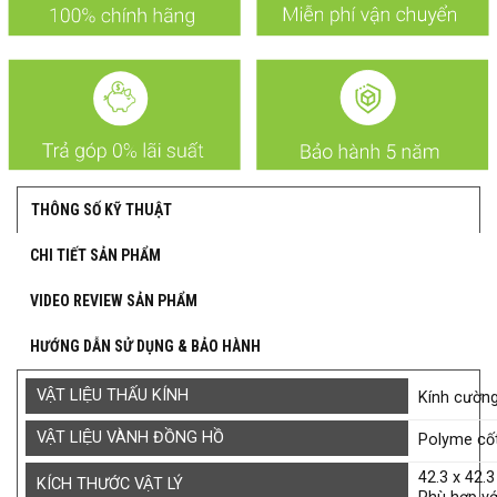
THÔNG SỐ KỸ THUẬT
CHI TIẾT SẢN PHẨM
VIDEO REVIEW SẢN PHẨM
HƯỚNG DẪN SỬ DỤNG & BẢO HÀNH
VẬT LIỆU THẤU KÍNH
Kính cường
VẬT LIỆU VÀNH ĐỒNG HỒ
Polyme cốt
42.3 x 42.
KÍCH THƯỚC VẬT LÝ