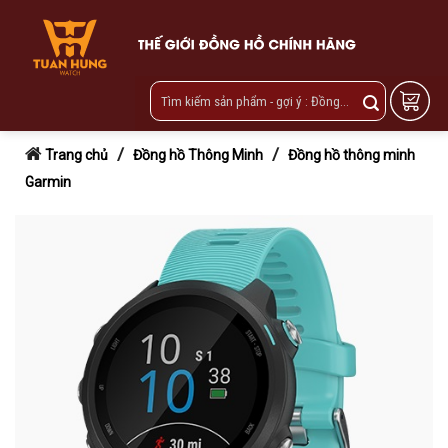
Skip
to
content
/
/
Trang chủ
Đồng hồ Thông Minh
Đồng hồ thông minh
Garmin