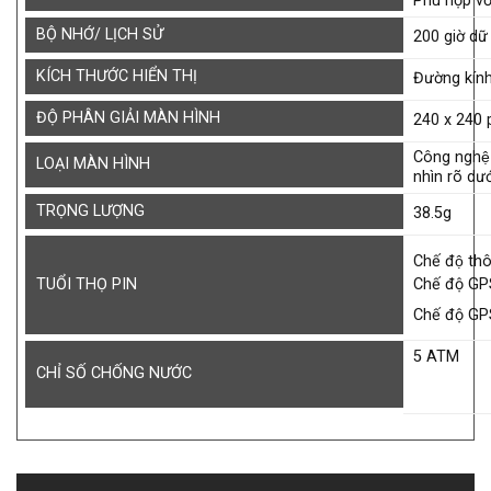
Phù hợp vớ
BỘ NHỚ/ LỊCH SỬ
200 giờ dữ
KÍCH THƯỚC HIỂN THỊ
Đường kín
ĐỘ PHÂN GIẢI MÀN HÌNH
240 x 240 p
Công nghệ M
LOẠI MÀN HÌNH
nhìn rõ dươ
TRỌNG LƯỢNG
38.5g
Chế độ th
Chế độ GPS
TUỔI THỌ PIN
Chế độ GPS
5 ATM
CHỈ SỐ CHỐNG NƯỚC