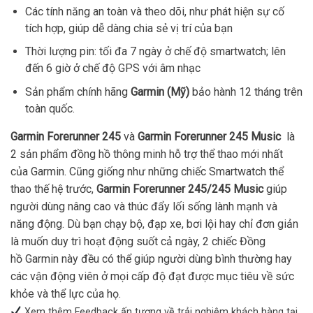
Các tính năng an toàn và theo dõi, như phát hiện sự cố
tích hợp, giúp dễ dàng chia sẻ vị trí của bạn
Thời lượng pin: tối đa 7 ngày ở chế độ smartwatch; lên
đến 6 giờ ở chế độ GPS với âm nhạc
Sản phẩm chính hãng
Garmin (Mỹ)
bảo hành 12 tháng trên
toàn quốc.
Garmin Forerunner 245
và
Garmin Forerunner 245 Music
là
2 sản phẩm đồng hồ thông minh hỗ trợ thể thao mới nhất
của Garmin. Cũng giống như những chiếc Smartwatch thể
thao thế hệ trước,
Garmin Forerunner 245/245 Music
giúp
người dùng nâng cao và thúc đẩy lối sống lành mạnh và
năng động. Dù bạn chạy bộ, đạp xe, bơi lội hay chỉ đơn giản
là muốn duy trì hoạt động suốt cả ngày, 2 chiếc Đồng
hồ Garmin này đều có thể giúp người dùng bình thường hay
các vận động viên ở mọi cấp độ đạt được mục tiêu về sức
khỏe và thể lực của họ.
Xem thêm Feedback ấn tượng về trải nghiệm khách hàng tại